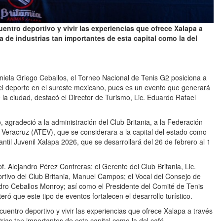
cuentro deportivo y vivir las experiencias que ofrece Xalapa a
a de industrias tan importantes de esta capital como la del
aniela Griego Ceballos, el Torneo Nacional de Tenis G2 posiciona a
 el deporte en el sureste mexicano, pues es un evento que generará
la ciudad, destacó el Director de Turismo, Lic. Eduardo Rafael
 agradeció a la administración del Club Britania, a la Federación
 Veracruz (ATEV), que se considerara a la capital del estado como
ntil Juvenil Xalapa 2026, que se desarrollará del 26 de febrero al 1
 Alejandro Pérez Contreras; el Gerente del Club Britania, Lic.
rtivo del Club Britania, Manuel Campos; el Vocal del Consejo de
andro Ceballos Monroy; así como el Presidente del Comité de Tenis
eró que este tipo de eventos fortalecen el desarrollo turístico.
encuentro deportivo y vivir las experiencias que ofrece Xalapa a través
rias tan importantes de esta capital como la del café.