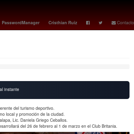
ro
pumas vs cruz azul
Denuncia
Cadáver
PasswordManager
Cristhian Ruiz
Contacto
al instante
erente del turismo deportivo.
o local y promoción de la ciudad.
alapa, Lic. Daniela Griego Ceballos.
desarrollará del 26 de febrero al 1 de marzo en el Club Britania.