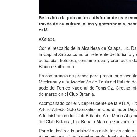
Se invitó a la población a disfrutar de este en
través de su cultura, clima y gastronomía, hast
café.
#Xalapa
Con el respaldo de la Alcaldesa de Xalapa, Lic. D
la Capital Xalapa como un referente del turismo y
ocupación hotelera, consumo local y promoción de 
Blanco Guillaumín.
En conferencia de prensa para presentar el evento,
Mexicana y a la Asociación de Tenis del Estado de
sede del Torneo Nacional de Tenis G2, Circuito Infa
de marzo en el Club Britania.
Acompañado por el Vicepresidente de la ATEV, Prof.
Arturo Alfredo Soto González; el Coordinador Depo
Administración del Club Britania, Arq. Mario Alej
del Club Britania, Lic. Renato Alarcón Guevara, reit
Por ello, invitó a la población a disfrutar de este 
de su cultura, clima y gastronomía, hasta de indust