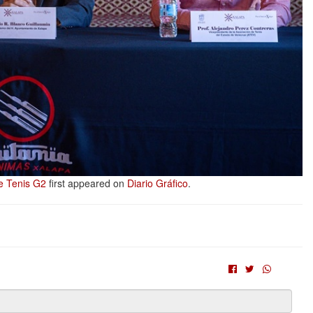
e Tenis G2
first appeared on
Diario Gráfico
.