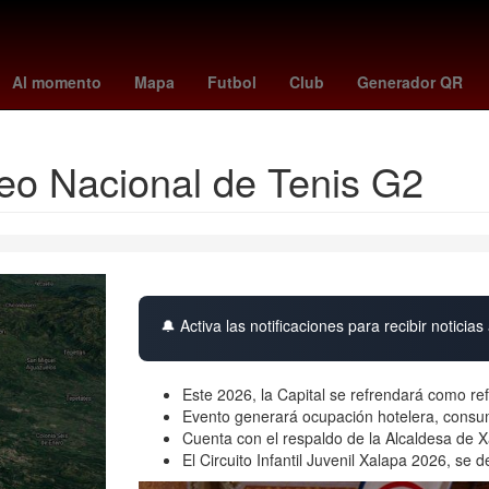
la de Zaragoza
Nueva York
27 de marzo
Accidente
San Láza
Al momento
Mapa
Futbol
Club
Generador QR
neo Nacional de Tenis G2
🔔 Activa las notificaciones para recibir noticias 
Este 2026, la Capital se refrendará como ref
Evento generará ocupación hotelera, consum
Cuenta con el respaldo de la Alcaldesa de X
El Circuito Infantil Juvenil Xalapa 2026, se 