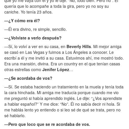
que yo me vaya con él y yo le dije: “No, todo bien. Pero no”. Él
quería que lo acompañe a toda la gira, pero yo no soy su
caniche. Yo tenía 23 años.
—¿Y cómo era él?
—Él era divino, re simple, sencillo.
—¿Volviste a verlo después?
—Sí, lo volví a ver en su casa, en
Beverly Hills
. Mi mejor amiga
se casó en Las Vegas y fuimos a Los Ángeles a conocer. Le
escribí a él y me invitó a su casa. Estuvimos ahí, me mostró todo.
Era una mansión, divina. Era un country en el que tenían casas
otras estrellas como
Jenifer López
…
—¿Se acordaba de vos?
—Sí. Se estaba haciendo un tratamiento en la muela y tenía toda
la cara hinchada. Mi amiga me traducía porque cuando me vio
me preguntó si había aprendido inglés. Le dije: “¿Vos aprendiste
a hablar español?” Y me dice: “No”. Él no sabía decir ni hola. Si
me hablás lento yo entiendo o si leo sé de qué se trata, pero no
sé hablarlo.
—Pero que loco que se re acordaba de vos.