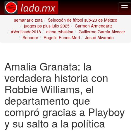
Tog
nav
semanario zeta
Selección de fútbol sub-23 de México
juegos ps plus julio 2025
Carmen Armendáriz
#Verificado2018
elena rybakina
Guillermo García Alcocer
Senador
Rogelio Funes Mori
Josué Alvarado
Amalia Granata: la
verdadera historia con
Robbie Williams, el
departamento que
compró gracias a Playboy
y su salto a la política