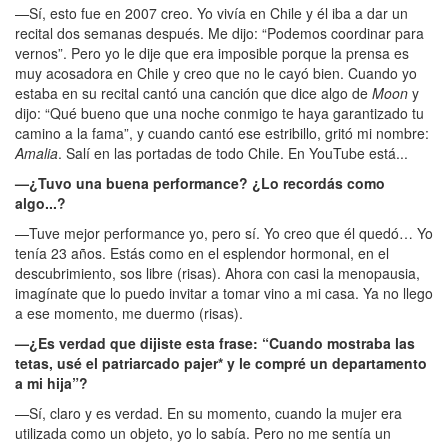
—Sí, esto fue en 2007 creo. Yo vivía en Chile y él iba a dar un
recital dos semanas después. Me dijo: “Podemos coordinar para
vernos”. Pero yo le dije que era imposible porque la prensa es
muy acosadora en Chile y creo que no le cayó bien. Cuando yo
estaba en su recital cantó una canción que dice algo de
Moon
y
dijo: “Qué bueno que una noche conmigo te haya garantizado tu
camino a la fama”, y cuando cantó ese estribillo, gritó mi nombre:
Amalia
. Salí en las portadas de todo Chile. En YouTube está...
—¿Tuvo una buena performance? ¿Lo recordás como
algo...?
—Tuve mejor performance yo, pero sí. Yo creo que él quedó… Yo
tenía 23 años. Estás como en el esplendor hormonal, en el
descubrimiento, sos libre (risas). Ahora con casi la menopausia,
imagínate que lo puedo invitar a tomar vino a mi casa. Ya no llego
a ese momento, me duermo (risas).
—¿Es verdad que dijiste esta frase: “Cuando mostraba las
tetas, usé el patriarcado pajer* y le compré un departamento
a mi hija”?
—Sí, claro y es verdad. En su momento, cuando la mujer era
utilizada como un objeto, yo lo sabía. Pero no me sentía un