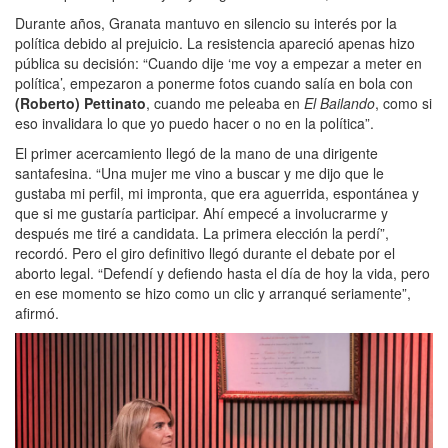
Durante años,
Granata mantuvo en silencio su interés por la
política debido al prejuicio. La resistencia apareció apenas hizo
pública su decisión: “Cuando dije ‘me voy a empezar a meter en
política’, empezaron a ponerme fotos cuando salía en bola con
(Roberto) Pettinato
, cuando me peleaba en
El Bailando
, como si
eso invalidara lo que yo puedo hacer o no en la política”.
El primer acercamiento llegó de la mano de una dirigente
santafesina. “Una mujer me vino a buscar y me dijo que le
gustaba mi perfil, mi impronta, que era aguerrida, espontánea y
que si me gustaría participar. Ahí empecé a involucrarme y
después me tiré a candidata. La primera elección la perdí”,
recordó. Pero el giro definitivo llegó durante el debate por el
aborto legal. “Defendí y defiendo hasta el día de hoy la vida, pero
en ese momento se hizo como un clic y arranqué seriamente”,
afirmó.