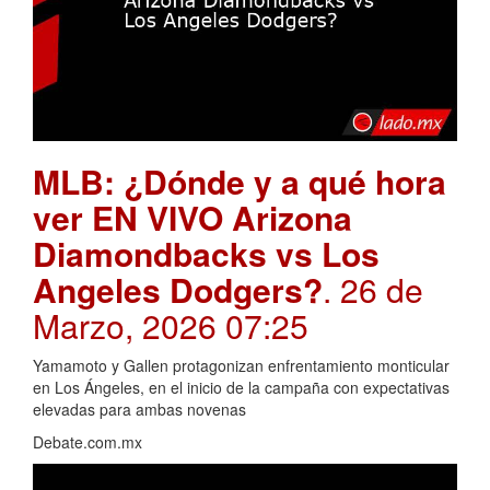
MLB: ¿Dónde y a qué hora
ver EN VIVO Arizona
Diamondbacks vs Los
Angeles Dodgers?
. 26 de
Marzo, 2026 07:25
Yamamoto y Gallen protagonizan enfrentamiento monticular
en Los Ángeles, en el inicio de la campaña con expectativas
elevadas para ambas novenas
Debate.com.mx