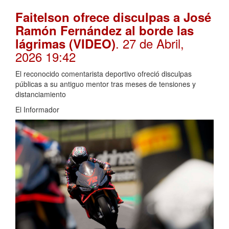
Faitelson ofrece disculpas a José
Ramón Fernández al borde las
. 27 de Abril,
lágrimas (VIDEO)
2026 19:42
El reconocido comentarista deportivo ofreció disculpas
públicas a su antiguo mentor tras meses de tensiones y
distanciamiento
El Informador