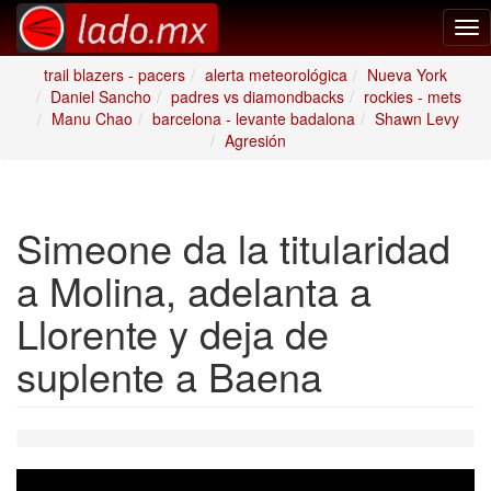
Tog
nav
trail blazers - pacers
alerta meteorológica
Nueva York
Daniel Sancho
padres vs diamondbacks
rockies - mets
Manu Chao
barcelona - levante badalona
Shawn Levy
Agresión
Simeone da la titularidad
a Molina, adelanta a
Llorente y deja de
suplente a Baena