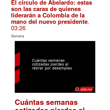
El círculo de Abelardo: estas
son las caras de quienes
liderarán a Colombia de la
.
mano del nuevo presidente
03:26
Semana
Cuántas semanas
cotizadas pierdes al