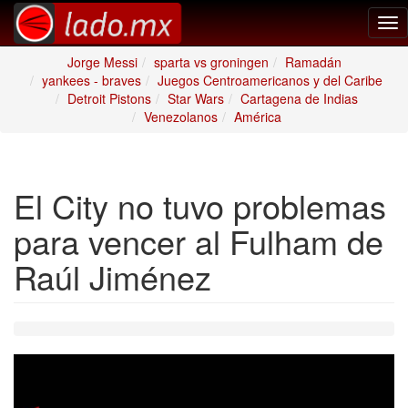
Tog
nav
Jorge Messi
sparta vs groningen
Ramadán
yankees - braves
Juegos Centroamericanos y del Caribe
Detroit Pistons
Star Wars
Cartagena de Indias
Venezolanos
América
El City no tuvo problemas
para vencer al Fulham de
Raúl Jiménez