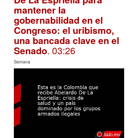
mantener la
gobernabilidad en el
Congreso: el uribismo,
una bancada clave en el
Senado
. 03:26
Semana