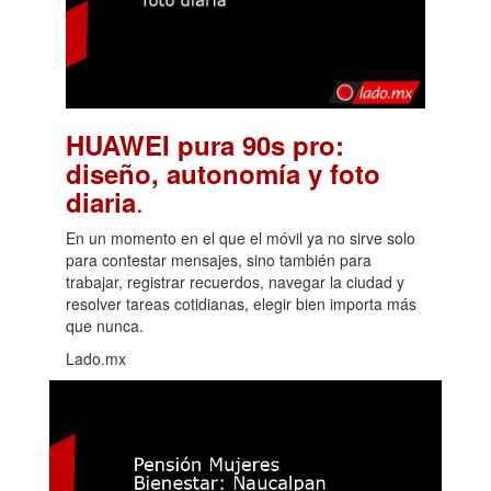
HUAWEI pura 90s pro:
diseño, autonomía y foto
.
diaria
En un momento en el que el móvil ya no sirve solo
para contestar mensajes, sino también para
trabajar, registrar recuerdos, navegar la ciudad y
resolver tareas cotidianas, elegir bien importa más
que nunca.
Lado.mx