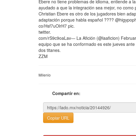
Ebere no tiene problemas de idioma, entiende a la 
ayudado a que la integración sea mejor, no como
Christian Ebere es otro de los jugadores bien ad
adaptación porque habla español ???? @higypophtt
co/Hsf7uOlrH7 pic.
twitter.
com/rS9c9oaLav— La Afición (@laaficion) February
equipo que se ha conformado es este jueves ante
dos titanes.
ZZM
Milenio
Compartir en:
Copiar URL