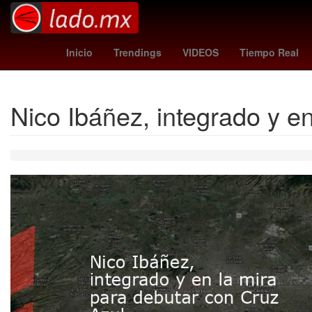
Aguascalientes
así aprenderás
Nuno Mend
Inicio
Trendings
VIDEOS
Tiempo Real
Nico Ibáñez, integrado y e