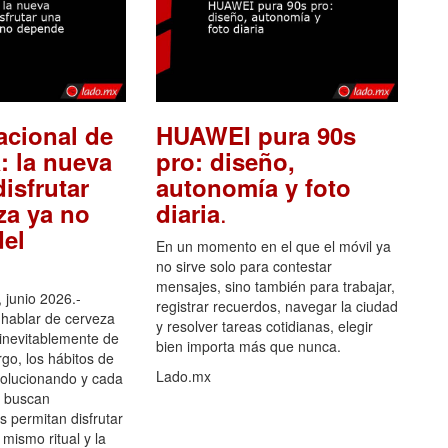
acional de
HUAWEI pura 90s
: la nueva
pro: diseño,
isfrutar
autonomía y foto
.
za ya no
diaria
el
En un momento en el que el móvil ya
no sirve solo para contestar
mensajes, sino también para trabajar,
 junio 2026.-
registrar recuerdos, navegar la ciudad
hablar de cerveza
y resolver tareas cotidianas, elegir
 inevitablemente de
bien importa más que nunca.
go, los hábitos de
Lado.mx
olucionando y cada
 buscan
es permitan disfrutar
 mismo ritual y la