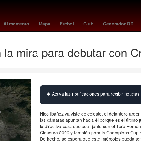
es
España
rosario central
Dólar estadounidense
Puebla de Z
Al momento
Mapa
Futbol
Club
Generador QR
n la mira para debutar con C
🔔 Activa las notificaciones para recibir noticias 
Nico Ibáñez ya viste de celeste, el delantero arge
las cámaras apuntan hacia él porque es el último
la directiva para que sea -junto con el Toro Ferná
Clausura 2026 y también para la Champions Cup d
De hecho, se espera que este miércoles pueda ten