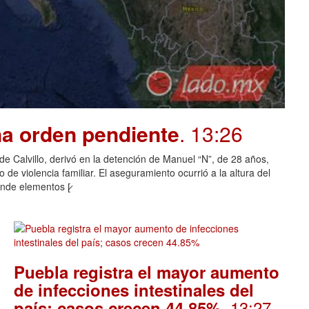
na orden pendiente
. 13:26
o de Calvillo, derivó en la detención de Manuel “N”, de 28 años,
de violencia familiar. El aseguramiento ocurrió a la altura del
nde elementos [̷
Puebla registra el mayor aumento
de infecciones intestinales del
. 13:27
país; casos crecen 44.85%