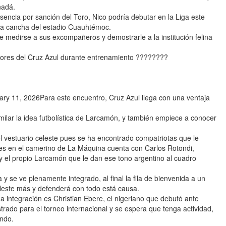
nadá.
sencia por sanción del Toro, Nico podría debutar en la Liga este
la cancha del estadio Cuauhtémoc.
 medirse a sus excompañeros y demostrarle a la institución felina
olores del Cruz Azul durante entrenamiento ????????
y 11, 2026Para este encuentro, Cruz Azul llega con una ventaja
ilar la idea futbolística de Larcamón, y también empiece a conocer
el vestuario celeste pues se ha encontrado compatriotas que le
ues en el camerino de La Máquina cuenta con Carlos Rotondi,
y el propio Larcamón que le dan ese tono argentino al cuadro
 y se ve plenamente integrado, al final la fila de bienvenida a un
eleste más y defenderá con todo está causa.
a integración es Christian Ebere, el nigeriano que debutó ante
rado para el torneo internacional y se espera que tenga actividad,
endo.