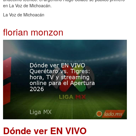
en La Voz de Michoacán.
La Voz de Michoacán
florian monzon
Dónde ver EN VIVO