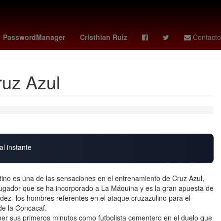
aragoza
Ana Gabriel
araujo
Harrison Ford
PasswordManager
Cristhian Ruiz
Contacto
ruz Azul
al instante
ntino es una de las sensaciones en el entrenamiento de Cruz Azul,
 jugador que se ha incorporado a La Máquina y es la gran apuesta de
ndez- los hombres referentes en el ataque cruzazulino para el
e la Concacaf.
er sus primeros minutos como futbolista cementero en el duelo que