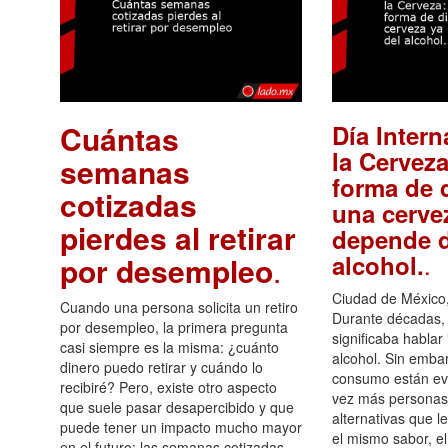
Cuántas
Día Intern
la Cerveza
semanas
forma de d
cotizadas
una cerve
pierdes al retirar
depende d
.
alcohol.
por desempleo
.
Ciudad de México,
Cuando una persona solicita un retiro
Durante décadas, 
por desempleo, la primera pregunta
significaba hablar
casi siempre es la misma: ¿cuánto
alcohol. Sin embar
dinero puedo retirar y cuándo lo
consumo están ev
recibiré? Pero, existe otro aspecto
vez más personas
que suele pasar desapercibido y que
alternativas que l
puede tener un impacto mucho mayor
el mismo sabor, el
en el futuro: las semanas cotizadas