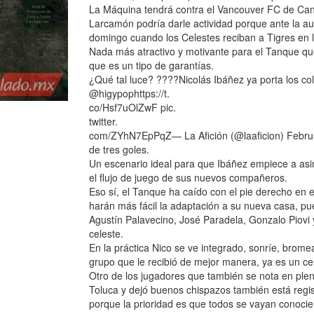
La Máquina tendrá contra el Vancouver FC de Ca
Larcamón podría darle actividad porque ante la au
domingo cuando los Celestes reciban a Tigres en 
Nada más atractivo y motivante para el Tanque que
que es un tipo de garantías.
¿Qué tal luce? ????Nicolás Ibáñez ya porta los c
@higypophttps://t.
co/Hsf7uOlZwF pic.
twitter.
com/ZYhN7EpPqZ— La Afición (@laaficion) Februar
de tres goles.
Un escenario ideal para que Ibáñez empiece a asim
el flujo de juego de sus nuevos compañeros.
Eso sí, el Tanque ha caído con el pie derecho en 
harán más fácil la adaptación a su nueva casa, p
Agustín Palavecino, José Paradela, Gonzalo Piovi 
celeste.
En la práctica Nico se ve integrado, sonríe, bromea
grupo que le recibió de mejor manera, ya es un c
Otro de los jugadores que también se nota en plen
Toluca y dejó buenos chispazos también está regist
porque la prioridad es que todos se vayan conoci