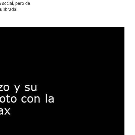
 social, pero de
ilibrada.