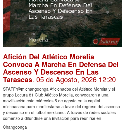
Afición Del Atlético Morelia
Convoca A Marcha En Defensa Del
Ascenso Y Descenso En Las
. 05 de Agosto, 2026 12:20
Tarascas
STAFF/@michangoonga Aficionados del Atlético Morelia y el
grupo Locura 81 Club Atlético Morelia, convocaron a una
movilización este miércoles 5 de agosto en la capital
michoacana para manifestarse a favor del regreso del ascenso
y descenso en el futbol mexicano. A través de redes sociales
comenzó a difundirse una invitación para reunirse en
Changoonga