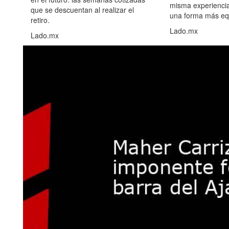
misma experiencia
que se descuentan al realizar el
una forma más equ
retiro.
Lado.mx
Lado.mx