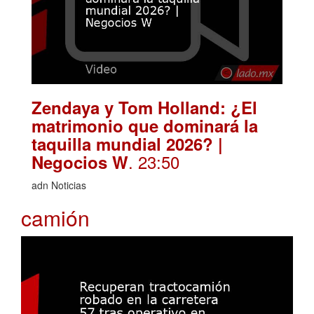
Zendaya y Tom Holland: ¿El
matrimonio que dominará la
taquilla mundial 2026? |
. 23:50
Negocios W
adn Noticias
camión