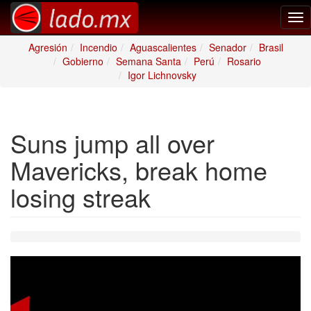
Tog
nav
Agresión
Incendio
Aguascalientes
Senador
Brasil
Gobierno
Semana Santa
Perú
Rosario
Igor Lichnovsky
Suns jump all over
Mavericks, break home
losing streak