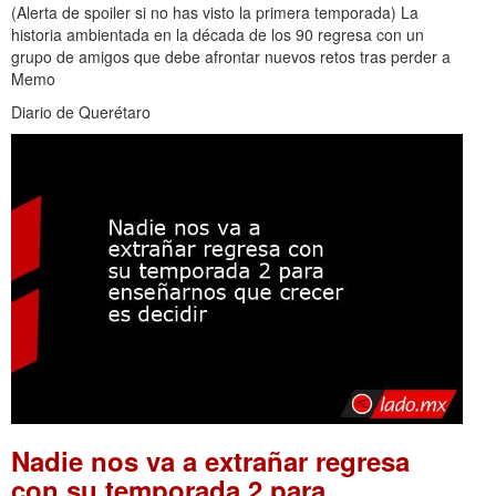
(Alerta de spoiler si no has visto la primera temporada) La
historia ambientada en la década de los 90 regresa con un
grupo de amigos que debe afrontar nuevos retos tras perder a
Memo
Diario de Querétaro
Nadie nos va a extrañar regresa
con su temporada 2 para