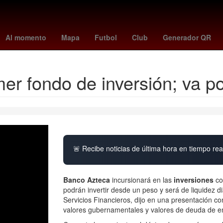
 League
paranaense - santos
de minaur
unam cuerpo
Puebla
Al momento
Mapa
Futbol
Club
Generador QR
er fondo de inversión; va po
🚨 Recibe noticias de última hora en tiempo real
Banco Azteca
incursionará en las
inversiones
co
podrán invertir desde un peso y será de liquidez d
Servicios Financieros, dijo en una presentación co
valores gubernamentales y valores de deuda de e