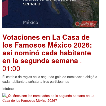
Votaciones en La Casa de
los Famosos México 2026:
así nominó cada habitante
en la segunda semana
.
01:00
El cambio de reglas en la segunda gala de nominación obligó a
cada habitante a señalar a tres participantes
Infobae