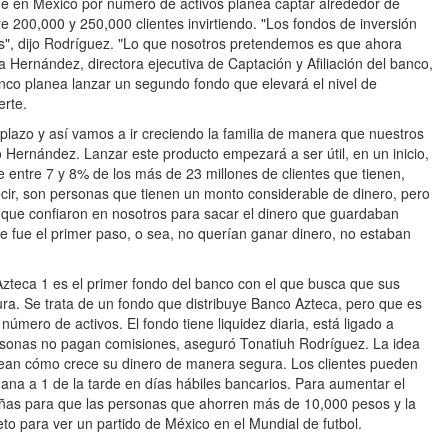
e en México por número de activos planea captar alrededor de
e 200,000 y 250,000 clientes invirtiendo. "Los fondos de inversión
s", dijo Rodríguez. "Lo que nosotros pretendemos es que ahora
 Hernández, directora ejecutiva de Captación y Afiliación del banco,
nco planea lanzar un segundo fondo que elevará el nivel de
erte.
 plazo y así vamos a ir creciendo la familia de manera que nuestros
jo Hernández. Lanzar este producto empezará a ser útil, en un inicio,
 entre 7 y 8% de los más de 23 millones de clientes que tienen,
cir, son personas que tienen un monto considerable de dinero, pero
es que confiaron en nosotros para sacar el dinero que guardaban
se fue el primer paso, o sea, no querían ganar dinero, no estaban
zteca 1 es el primer fondo del banco con el que busca que sus
ra. Se trata de un fondo que distribuye Banco Azteca, pero que es
úmero de activos. El fondo tiene liquidez diaria, está ligado a
sonas no pagan comisiones, aseguró Tonatiuh Rodríguez. La idea
vean cómo crece su dinero de manera segura. Los clientes pueden
ñana a 1 de la tarde en días hábiles bancarios. Para aumentar el
añas para que las personas que ahorren más de 10,000 pesos y la
to para ver un partido de México en el Mundial de futbol.