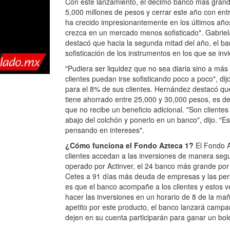
Con este lanzamiento, el décimo banco más grand
5,000 millones de pesos y cerrar este año con entr
ha crecido impresionantemente en los últimos año
crezca en un mercado menos sofisticado". Gabriela
destacó que hacia la segunda mitad del año, el ba
sofisticación de los instrumentos en los que se invi
"Pudiera ser liquidez que no sea diaria sino a más
clientes puedan irse sofisticando poco a poco", di
para el 8% de sus clientes. Hernández destacó que
tiene ahorrado entre 25,000 y 30,000 pesos, es de
que no recibe un beneficio adicional. "Son client
abajo del colchón y ponerlo en un banco", dijo. "E
pensando en intereses".
¿Cómo funciona el Fondo Azteca 1?
El Fondo A
clientes accedan a las inversiones de manera segu
operado por Actinver, el 24 banco más grande por n
Cetes a 91 días más deuda de empresas y las per
es que el banco acompañe a los clientes y estos 
hacer las inversiones en un horario de 8 de la ma
apetito por este producto, el banco lanzará camp
dejen en su cuenta participarán para ganar un bole