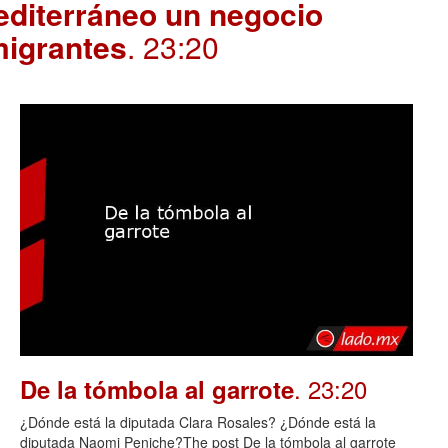
editerráneo un negocio
migrantes
. 23:20
. 23:20
De la tómbola al garrote
¿Dónde está la diputada Clara Rosales? ¿Dónde está la
diputada Naomi Peniche?The post De la tómbola al garrote