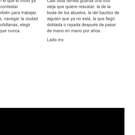
el que el móvil ya
Casi toda familia guarda una foto
 contestar
vieja que quiere rescatar: la de la
mbién para trabajar,
boda de los abuelos, la del bautizo de
s, navegar la ciudad
alguien que ya no está, la que llegó
otidianas, elegir
doblada o rayada después de pasar
 que nunca.
de mano en mano por años.
Lado.mx