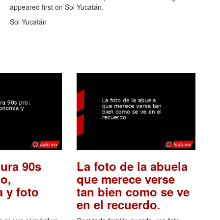
appeared first on Sol Yucatán.
Sol Yucatán
ura 90s
La foto de la abuela
o,
que merece verse
 y foto
tan bien como se ve
.
en el recuerdo