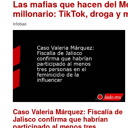
Las mafias que hacen del M
millonario: TikTok, droga y 
Infobae
Caso Valeria Márquez: Fiscalía de
Jalisco confirma que habrían
participado al menos tres