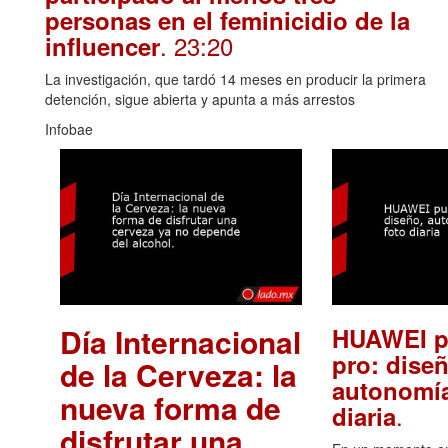
personas en el feminicidio de la
. 23:20
influencer
La investigación, que tardó 14 meses en producir la primera
detención, sigue abierta y apunta a más arrestos
Infobae
Día Internacional
HUAWEI p
pro: diseñ
de la Cerveza: la
autonomía
nueva forma de
.
diaria
disfrutar una