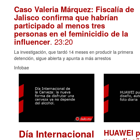
Caso Valeria Márquez: Fiscalía de
Jalisco confirma que habrían
participado al menos tres
personas en el feminicidio de la
. 23:20
influencer
La investigación, que tardó 14 meses en producir la primera
detención, sigue abierta y apunta a más arrestos
Infobae
Día Internacional
HUAWEI p