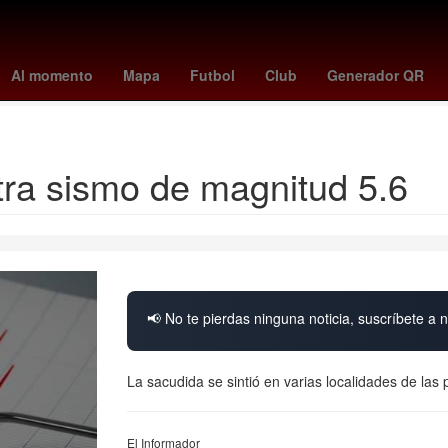
o
reparto de utilidades 2026
orlando city - nyc fc
juventus - pisa
Al momento
Mapa
Futbol
Club
Generador QR
newcastle - manchester city
tra sismo de magnitud 5.6
📢 No te pierdas ninguna noticia, suscríbete a n
La sacudida se sintió en varias localidades de l
El Informador