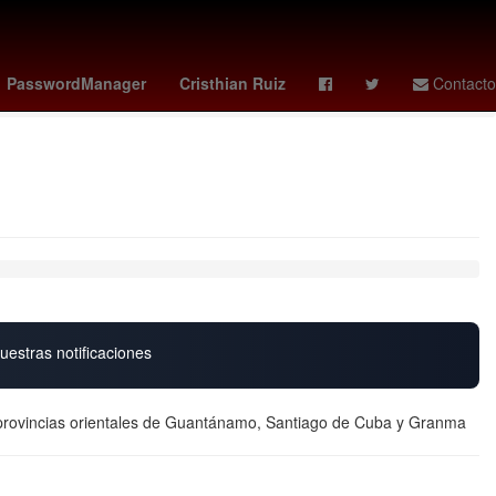
gp azerbaiyán
juventus vs pisa
athletic - barcelona
PasswordManager
Cristhian Ruiz
Contacto
uestras notificaciones
as provincias orientales de Guantánamo, Santiago de Cuba y Granma