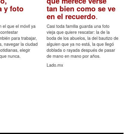
o,
que merece verse
 y foto
tan bien como se ve
.
en el recuerdo
el que el móvil ya
Casi toda familia guarda una foto
 contestar
vieja que quiere rescatar: la de la
mbién para trabajar,
boda de los abuelos, la del bautizo de
s, navegar la ciudad
alguien que ya no está, la que llegó
otidianas, elegir
doblada o rayada después de pasar
 que nunca.
de mano en mano por años.
Lado.mx