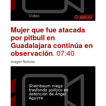
Mujer que fue atacada
por pitbull en
Guadalajara continúa en
observación
. 07:40
Imagen Noticias