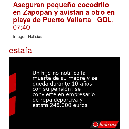
Aseguran pequeño cocodrilo
en Zapopan y avistan a otro en
.
playa de Puerto Vallarta | GDL
07:40
Imagen Noticias
estafa