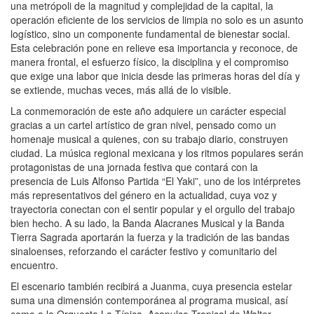
una metrópoli de la magnitud y complejidad de la capital, la
operación eficiente de los servicios de limpia no solo es un asunto
logístico, sino un componente fundamental de bienestar social.
Esta celebración pone en relieve esa importancia y reconoce, de
manera frontal, el esfuerzo físico, la disciplina y el compromiso
que exige una labor que inicia desde las primeras horas del día y
se extiende, muchas veces, más allá de lo visible.
La conmemoración de este año adquiere un carácter especial
gracias a un cartel artístico de gran nivel, pensado como un
homenaje musical a quienes, con su trabajo diario, construyen
ciudad. La música regional mexicana y los ritmos populares serán
protagonistas de una jornada festiva que contará con la
presencia de Luis Alfonso Partida “El Yaki”, uno de los intérpretes
más representativos del género en la actualidad, cuya voz y
trayectoria conectan con el sentir popular y el orgullo del trabajo
bien hecho. A su lado, la Banda Alacranes Musical y la Banda
Tierra Sagrada aportarán la fuerza y la tradición de las bandas
sinaloenses, reforzando el carácter festivo y comunitario del
encuentro.
El escenario también recibirá a Juanma, cuya presencia estelar
suma una dimensión contemporánea al programa musical, así
como a la Orquesta La Típica, Acapulco Tropical de Walter