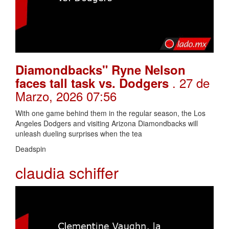
Diamondbacks" Ryne Nelson
. 27 de
faces tall task vs. Dodgers
Marzo, 2026 07:56
With one game behind them in the regular season, the Los
Angeles Dodgers and visiting Arizona Diamondbacks will
unleash dueling surprises when the tea
Deadspin
claudia schiffer