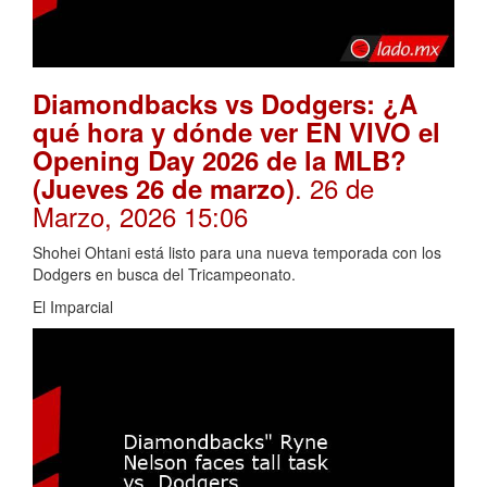
Diamondbacks vs Dodgers: ¿A
qué hora y dónde ver EN VIVO el
Opening Day 2026 de la MLB?
. 26 de
(Jueves 26 de marzo)
Marzo, 2026 15:06
Shohei Ohtani está listo para una nueva temporada con los
Dodgers en busca del Tricampeonato.
El Imparcial