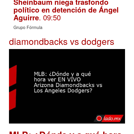
Sheinbaum niega trasfondo
político en detención de Ángel
. 09:50
Aguirre
Grupo Fórmula
diamondbacks vs dodgers