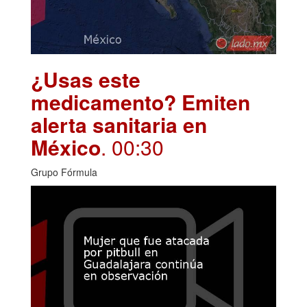
¿Usas este
medicamento? Emiten
alerta sanitaria en
México
. 00:30
Grupo Fórmula