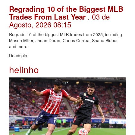
Regrading 10 of the Biggest MLB
. 03 de
Trades From Last Year
Agosto, 2026 08:15
Regrade 10 of the biggest MLB trades from 2025, including
Mason Miller, Jhoan Duran, Carlos Correa, Shane Bieber
and more.
Deadspin
helinho