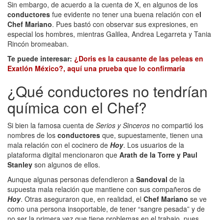
Sin embargo, de acuerdo a la cuenta de X, en algunos de los
conductores
fue evidente no tener una buena relación con e
l
Chef Mariano
. Pues bastó con observar sus expresiones, en
especial los hombres, mientras Galilea, Andrea Legarreta y Tania
Rincón bromeaban.
Te puede interesar:
¿Doris es la causante de las peleas en
Exatlón México?, aquí una prueba que lo confirmaría
¿Qué conductores no tendrían
química con el Chef?
Si bien la famosa cuenta de
Serios y Sinceros
no compartió los
nombres de los
conductores
que, supuestamente, tienen una
mala relación con el cocinero de
Hoy
. Los usuarios de la
plataforma digital mencionaron que
Arath de la Torre y Paul
Stanley
son algunos de ellos.
Aunque algunas personas defendieron a
Sandoval
de la
supuesta mala relación que mantiene con sus compañeros de
Hoy
. Otras aseguraron que, en realidad, el
Chef Mariano
se ve
como una persona insoportable, de tener “sangre pesada” y de
no ser la primera vez que tiene problemas en el trabajo, pues