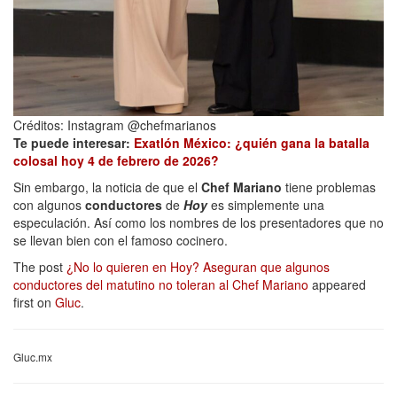
Créditos: Instagram @chefmarianos
Te puede interesar:
Exatlón México: ¿quién gana la batalla
colosal hoy 4 de febrero de 2026?
Sin embargo, la noticia de que el
Chef Mariano
tiene problemas
con algunos
conductores
de
Hoy
es simplemente una
especulación. Así como los nombres de los presentadores que no
se llevan bien con el famoso cocinero.
The post
¿No lo quieren en Hoy? Aseguran que algunos
conductores del matutino no toleran al Chef Mariano
appeared
first on
Gluc
.
Gluc.mx