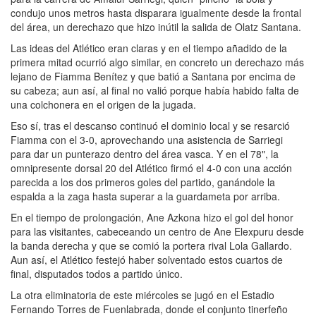
condujo unos metros hasta disparara igualmente desde la frontal
del área, un derechazo que hizo inútil la salida de Olatz Santana.
Las ideas del Atlético eran claras y en el tiempo añadido de la
primera mitad ocurrió algo similar, en concreto un derechazo más
lejano de Fiamma Benítez y que batió a Santana por encima de
su cabeza; aun así, al final no valió porque había habido falta de
una colchonera en el origen de la jugada.
Eso sí, tras el descanso continuó el dominio local y se resarció
Fiamma con el 3-0, aprovechando una asistencia de Sarriegi
para dar un punterazo dentro del área vasca. Y en el 78", la
omnipresente dorsal 20 del Atlético firmó el 4-0 con una acción
parecida a los dos primeros goles del partido, ganándole la
espalda a la zaga hasta superar a la guardameta por arriba.
En el tiempo de prolongación, Ane Azkona hizo el gol del honor
para las visitantes, cabeceando un centro de Ane Elexpuru desde
la banda derecha y que se comió la portera rival Lola Gallardo.
Aun así, el Atlético festejó haber solventado estos cuartos de
final, disputados todos a partido único.
La otra eliminatoria de este miércoles se jugó en el Estadio
Fernando Torres de Fuenlabrada, donde el conjunto tinerfeño