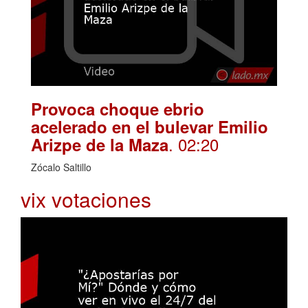
Provoca choque ebrio
acelerado en el bulevar Emilio
. 02:20
Arizpe de la Maza
Zócalo Saltillo
vix votaciones