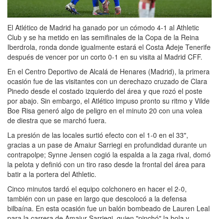
El Atlético de Madrid ha ganado por un cómodo 4-1 al Athletic
Club y se ha metido en las semifinales de la Copa de la Reina
Iberdrola, ronda donde igualmente estará el Costa Adeje Tenerife
después de vencer por un corto 0-1 en su visita al Madrid CFF.
En el Centro Deportivo de Alcalá de Henares (Madrid), la primera
ocasión fue de las visitantes con un derechazo cruzado de Clara
Pinedo desde el costado izquierdo del área y que rozó el poste
por abajo. Sin embargo, el Atlético impuso pronto su ritmo y Vilde
Boe Risa generó algo de peligro en el minuto 20 con una volea
de diestra que se marchó fuera.
La presión de las locales surtió efecto con el 1-0 en el 33",
gracias a un pase de Amaiur Sarriegi en profundidad durante un
contrapolpe; Synne Jensen cogió la espalda a la zaga rival, domó
la pelota y definió con un tiro raso desde la frontal del área para
batir a la portera del Athletic.
Cinco minutos tardó el equipo colchonero en hacer el 2-0,
también con un pase en largo que descolocó a la defensa
bilbaína. En esta ocasión fue un balón bombeado de Lauren Leal
para la carrera de Amaiur Sarriegi, quien "pinchó" la bola y