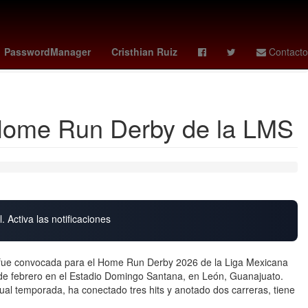
es
meghan duquesa de sussex
Temporada
Álvaro Uribe
PasswordManager
Cristhian Ruiz
Contacto
 Home Run Derby de la LMS
. Activa las notificaciones
 fue convocada para el Home Run Derby 2026 de la Liga Mexicana
 de febrero en el Estadio Domingo Santana, en León, Guanajuato.
ual temporada, ha conectado tres hits y anotado dos carreras, tiene