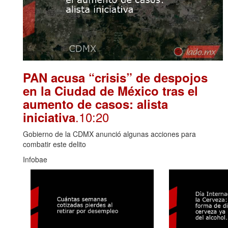
PAN acusa “crisis” de despojos
en la Ciudad de México tras el
aumento de casos: alista
.10:20
iniciativa
Gobierno de la CDMX anunció algunas acciones para
combatir este delito
Infobae