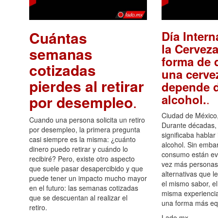
Cuántas
Día Intern
la Cerveza
semanas
forma de d
cotizadas
una cerve
pierdes al retirar
depende d
.
alcohol.
por desempleo
.
Ciudad de México,
Cuando una persona solicita un retiro
Durante décadas, 
por desempleo, la primera pregunta
significaba hablar
casi siempre es la misma: ¿cuánto
alcohol. Sin embar
dinero puedo retirar y cuándo lo
consumo están ev
recibiré? Pero, existe otro aspecto
vez más personas
que suele pasar desapercibido y que
alternativas que l
puede tener un impacto mucho mayor
el mismo sabor, el
en el futuro: las semanas cotizadas
misma experiencia
que se descuentan al realizar el
una forma más equ
retiro.
Lado.mx