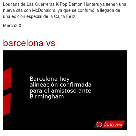
Los fans de Las Guerreras K-Pop Demon Hunters ya tienen una
nueva cita con McDonald"s, ya que se confirmó la llegada de
una edición especial de la Cajita Feliz
Merca2.0
barcelona vs