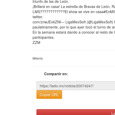
triunfo de las de León.
¡Brillará en casa! La estrella de Bravas de León,
LMS????????????El show se vive en casa#EnMiS
twitter.
com/znwJEv6ZNf— LigaMexSoft (@LigaMexSoft) Fe
paulatinamente, por lo que ayer tocó el turno de an
En la semana estará dando a conocer al resto de l
participantes.
ZZM
Milenio
Compartir en:
Copiar URL
Le