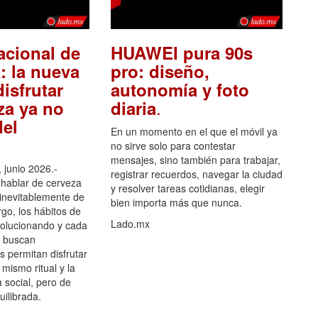
acional de
HUAWEI pura 90s
: la nueva
pro: diseño,
isfrutar
autonomía y foto
.
za ya no
diaria
el
En un momento en el que el móvil ya
no sirve solo para contestar
mensajes, sino también para trabajar,
 junio 2026.-
registrar recuerdos, navegar la ciudad
hablar de cerveza
y resolver tareas cotidianas, elegir
 inevitablemente de
bien importa más que nunca.
go, los hábitos de
Lado.mx
olucionando y cada
 buscan
es permitan disfrutar
 mismo ritual y la
 social, pero de
ilibrada.