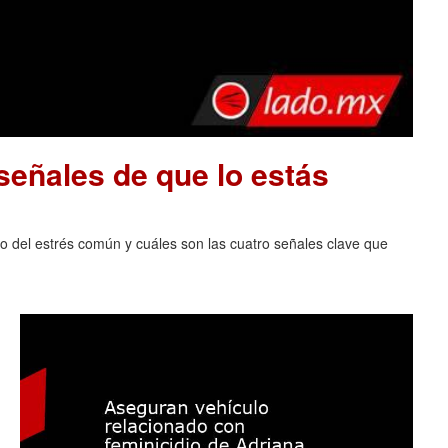
señales de que lo estás
lo del estrés común y cuáles son las cuatro señales clave que