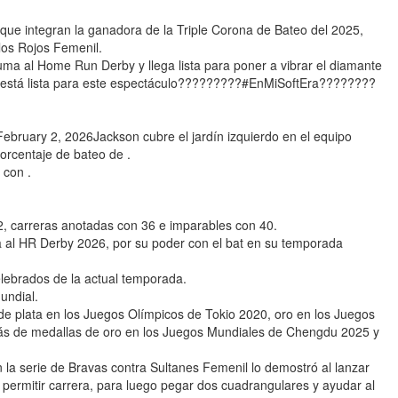
que integran la ganadora de la Triple Corona de Bateo del 2025,
os Rojos Femenil.
a al Home Run Derby y llega lista para poner a vibrar el diamante
n está lista para este espectáculo?????????#EnMiSoftEra????????
uary 2, 2026Jackson cubre el jardín izquierdo en el equipo
orcentaje de bateo de .
 con .
2, carreras anotadas con 36 e imparables con 40.
a al HR Derby 2026, por su poder con el bat en su temporada
elebrados de la actual temporada.
undial.
e plata en los Juegos Olímpicos de Tokio 2020, oro en los Juegos
s de medallas de oro en los Juegos Mundiales de Chengdu 2025 y
 la serie de Bravas contra Sultanes Femenil lo demostró al lanzar
in permitir carrera, para luego pegar dos cuadrangulares y ayudar al