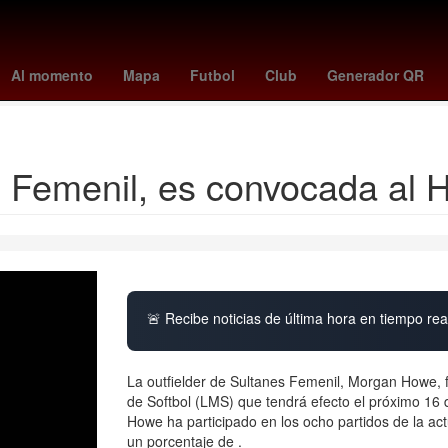
ulo
mcdonalds kpop demon hunters
AZ Alkmaar
Vitoria Guimara
Al momento
Mapa
Futbol
Club
Generador QR
Copa del Rey
 Femenil, es convocada al
🚨 Recibe noticias de última hora en tiempo real
La outfielder de Sultanes Femenil, Morgan Howe,
de Softbol (LMS) que tendrá efecto el próximo 16
Howe ha participado en los ocho partidos de la act
un porcentaje de .