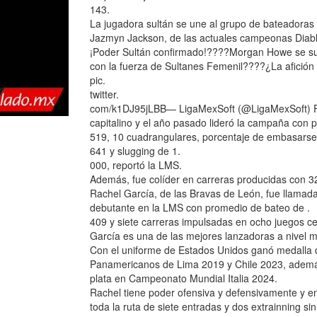
143.
La jugadora sultán se une al grupo de bateadoras 
Jazmyn Jackson, de las actuales campeonas Diabl
¡Poder Sultán confirmado!????Morgan Howe se sum
con la fuerza de Sultanes Femenil????¿La afició
pic.
twitter.
com/k1DJ95jLBB— LigaMexSoft (@LigaMexSoft) Febr
capitalino y el año pasado lideró la campaña con p
519, 10 cuadrangulares, porcentaje de embasarse
641 y slugging de 1.
000, reportó la LMS.
Además, fue colíder en carreras producidas con 3
Rachel García, de las Bravas de León, fue llamad
debutante en la LMS con promedio de bateo de .
409 y siete carreras impulsadas en ocho juegos c
García es una de las mejores lanzadoras a nivel m
Con el uniforme de Estados Unidos ganó medalla d
Panamericanos de Lima 2019 y Chile 2023, ademá
plata en Campeonato Mundial Italia 2024.
Rachel tiene poder ofensiva y defensivamente y en
toda la ruta de siete entradas y dos extrainning s