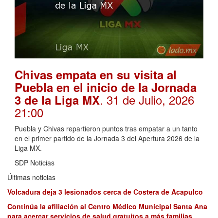
Chivas empata en su visita al
Puebla en el inicio de la Jornada
. 31 de Julio, 2026
3 de la Liga MX
21:00
Puebla y Chivas repartieron puntos tras empatar a un tanto
en el primer partido de la Jornada 3 del Apertura 2026 de la
Liga MX.
SDP Noticias
Últimas noticias
Volcadura deja 3 lesionados cerca de Costera de Acapulco
Continúa la afiliación al Centro Médico Municipal Santa Ana
para acercar servicios de salud gratuitos a más familias