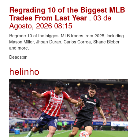
Regrading 10 of the Biggest MLB
. 03 de
Trades From Last Year
Agosto, 2026 08:15
Regrade 10 of the biggest MLB trades from 2025, including
Mason Miller, Jhoan Duran, Carlos Correa, Shane Bieber
and more.
Deadspin
helinho