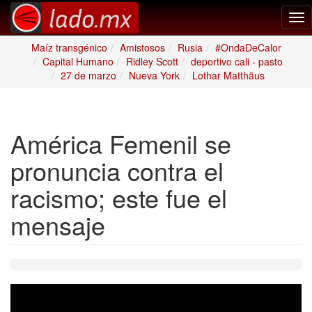
Tog
nav
Maíz transgénico
Amistosos
Rusia
#OndaDeCalor
Capital Humano
Ridley Scott
deportivo cali - pasto
27 de marzo
Nueva York
Lothar Matthäus
América Femenil se
pronuncia contra el
racismo; este fue el
mensaje