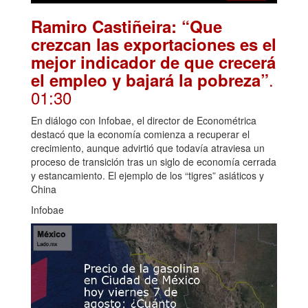
Ramiro Castiñeira: “Que
crezcan las exportaciones es el
mejor indicador de que crecerá
.
el empleo y bajará la pobreza”
01:30
En diálogo con Infobae, el director de Econométrica
destacó que la economía comienza a recuperar el
crecimiento, aunque advirtió que todavía atraviesa un
proceso de transición tras un siglo de economía cerrada
y estancamiento. El ejemplo de los “tigres” asiáticos y
China
Infobae