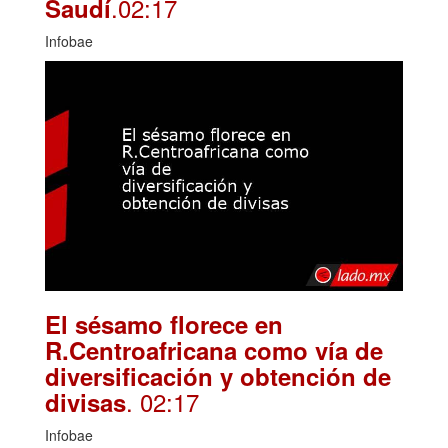
.02:17
Saudí
Infobae
El sésamo florece en
R.Centroafricana como vía de
diversificación y obtención de
. 02:17
divisas
Infobae