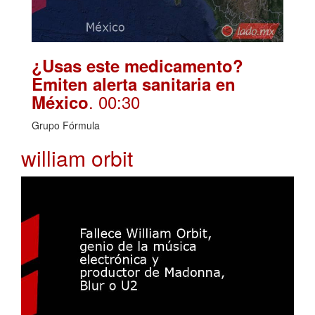
¿Usas este medicamento?
Emiten alerta sanitaria en
. 00:30
México
Grupo Fórmula
william orbit