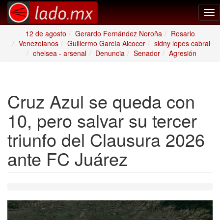
Tog
nav
12 de agosto
Gerardo Fernández Noroña
Rosario
Venezolanos
Guillermo García Alcocer
sidny lopes cabral
chelsea - arsenal
Denuncia
Senador
Agresión
Cruz Azul se queda con
10, pero salvar su tercer
triunfo del Clausura 2026
ante FC Juárez