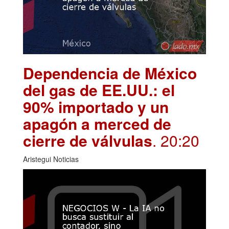
Dependencia de México
del gas de EE.UU.: el
90% importado y un
apagón a merced de
cierre de válvulas
. 20:20
Aristegui Noticias