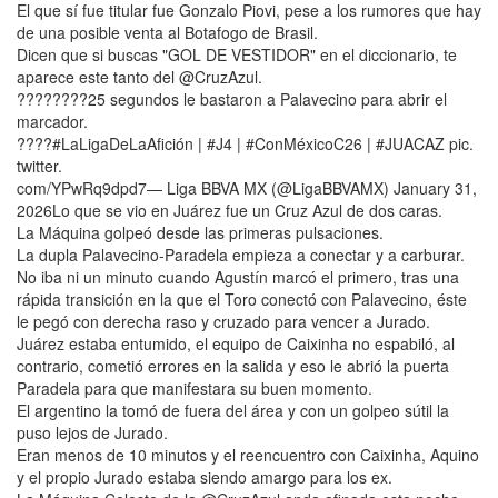
El que sí fue titular fue Gonzalo Piovi, pese a los rumores que hay
de una posible venta al Botafogo de Brasil.
Dicen que si buscas "GOL DE VESTIDOR" en el diccionario, te
aparece este tanto del @CruzAzul.
????????25 segundos le bastaron a Palavecino para abrir el
marcador.
????#LaLigaDeLaAfición | #J4 | #ConMéxicoC26 | #JUACAZ pic.
twitter.
com/YPwRq9dpd7— Liga BBVA MX (@LigaBBVAMX) January 31,
2026Lo que se vio en Juárez fue un Cruz Azul de dos caras.
La Máquina golpeó desde las primeras pulsaciones.
La dupla Palavecino-Paradela empieza a conectar y a carburar.
No iba ni un minuto cuando Agustín marcó el primero, tras una
rápida transición en la que el Toro conectó con Palavecino, éste
le pegó con derecha raso y cruzado para vencer a Jurado.
Juárez estaba entumido, el equipo de Caixinha no espabiló, al
contrario, cometió errores en la salida y eso le abrió la puerta
Paradela para que manifestara su buen momento.
El argentino la tomó de fuera del área y con un golpeo sútil la
puso lejos de Jurado.
Eran menos de 10 minutos y el reencuentro con Caixinha, Aquino
y el propio Jurado estaba siendo amargo para los ex.