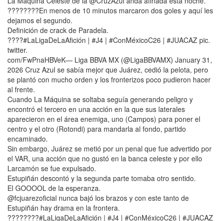
La Máquina Celeste de la @CruzAzul anda afinada esta noche.
????????En menos de 10 minutos marcaron dos goles y aquí les
dejamos el segundo.
Definición de crack de Paradela.
????#LaLigaDeLaAfición | #J4 | #ConMéxicoC26 | #JUACAZ pic.
twitter.
com/FwPnaHBVeK— Liga BBVA MX (@LigaBBVAMX) January 31,
2026 Cruz Azul se sabía mejor que Juárez, cedió la pelota, pero
se plantó con mucho orden y los fronterizos poco pudieron hacer
al frente.
Cuando La Máquina se soltaba seguía generando peligro y
encontró el tercero en una acción en la que sus laterales
aparecieron en el área enemiga, uno (Campos) para poner el
centro y el otro (Rotondi) para mandarla al fondo, partido
encaminado.
Sin embargo, Juárez se metió por un penal que fue advertido por
el VAR, una acción que no gustó en la banca celeste y por ello
Larcamón se fue expulsado.
Estupiñán descontó y la segunda parte tomaba otro sentido.
El GOOOOL de la esperanza.
@fcjuarezoficial nunca bajó los brazos y con este tanto de
Estupiñán hay drama en la frontera.
????????#LaLigaDeLaAfición | #J4 | #ConMéxicoC26 | #JUACAZ