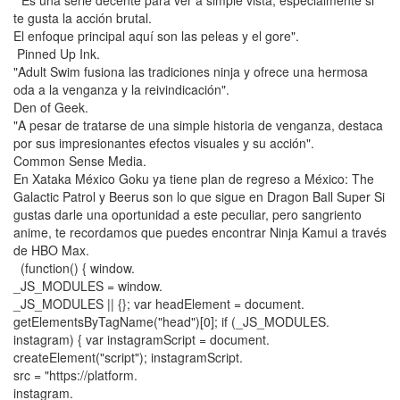
te gusta la acción brutal.
El enfoque principal aquí son las peleas y el gore".
Pinned Up Ink.
"Adult Swim fusiona las tradiciones ninja y ofrece una hermosa
oda a la venganza y la reivindicación".
Den of Geek.
"A pesar de tratarse de una simple historia de venganza, destaca
por sus impresionantes efectos visuales y su acción".
Common Sense Media.
En Xataka México Goku ya tiene plan de regreso a México: The
Galactic Patrol y Beerus son lo que sigue en Dragon Ball Super Si
gustas darle una oportunidad a este peculiar, pero sangriento
anime, te recordamos que puedes encontrar Ninja Kamui a través
de HBO Max.
(function() { window.
_JS_MODULES = window.
_JS_MODULES || {}; var headElement = document.
getElementsByTagName("head")[0]; if (_JS_MODULES.
instagram) { var instagramScript = document.
createElement("script"); instagramScript.
src = "https://platform.
instagram.