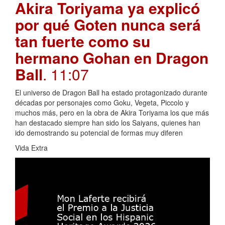
Akira Toriyama ya explicó
por qué Goten nunca será
tan fuerte como su
hermano Gohan en Dragon
Ball
. 11:07
El universo de Dragon Ball ha estado protagonizado durante
décadas por personajes como Goku, Vegeta, Piccolo y
muchos más, pero en la obra de Akira Toriyama los que más
han destacado siempre han sido los Saiyans, quienes han
ido demostrando su potencial de formas muy diferen
Vida Extra