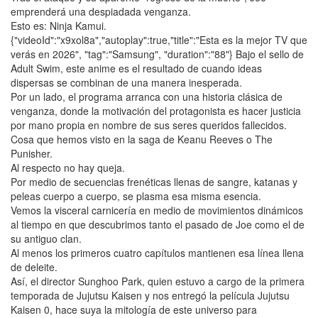
emprenderá una despiadada venganza.
Esto es: Ninja Kamui.
{"videoId":"x9xol8a","autoplay":true,"title":"Esta es la mejor TV que
verás en 2026", "tag":"Samsung", "duration":"88"} Bajo el sello de
Adult Swim, este anime es el resultado de cuando ideas
dispersas se combinan de una manera inesperada.
Por un lado, el programa arranca con una historia clásica de
venganza, donde la motivación del protagonista es hacer justicia
por mano propia en nombre de sus seres queridos fallecidos.
Cosa que hemos visto en la saga de Keanu Reeves o The
Punisher.
Al respecto no hay queja.
Por medio de secuencias frenéticas llenas de sangre, katanas y
peleas cuerpo a cuerpo, se plasma esa misma esencia.
Vemos la visceral carnicería en medio de movimientos dinámicos
al tiempo en que descubrimos tanto el pasado de Joe como el de
su antiguo clan.
Al menos los primeros cuatro capítulos mantienen esa línea llena
de deleite.
Así, el director Sunghoo Park, quien estuvo a cargo de la primera
temporada de Jujutsu Kaisen y nos entregó la película Jujutsu
Kaisen 0, hace suya la mitología de este universo para