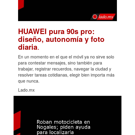
HUAWEI pura 90s pro:
diseño, autonomía y foto
.
diaria
En un momento en el que el móvil ya no sirve solo
para contestar mensajes, sino también para
trabajar, registrar recuerdos, navegar la ciudad y
resolver tareas cotidianas, elegir bien importa más
que nunca.
Lado.mx