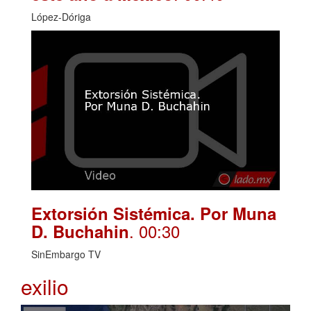
López-Dóriga
Extorsión Sistémica. Por Muna
. 00:30
D. Buchahin
SinEmbargo TV
exilio