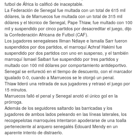
futbol de África lo calificó de inaceptable.
La Federación de Senegal fue multada con un total de 615 mil
dólares, la de Marruecos fue multada con un total de 315 mil
dólares y el técnico de Senegal, Pape Thiaw, fue multado con 100
mil y suspendido por cinco partidos por desacreditar el juego, dijo
la Confederación Africana de Futbol (CAF).
Los jugadores senegaleses Iliman Ndiaye e Ismaila Sarr fueron
suspendidos por dos partidos, el marroquí Achraf Hakimi fue
suspendido por dos partidos con uno en suspenso, y el también
marroquí Ismael Saibari fue suspendido por tres partidos y
multado con 100 mil dólares por comportamiento antideportivo.
Senegal se enfureció en el tiempo de descuento, con el marcador
igualado 0-0, cuando a Marruecos se le otorgó un penal.
Thiaw lideró una retirada de sus jugadores y retrasó el juego por
15 minutos.
Marruecos falló el penal y Senegal anotó el único gol en la
prórroga.
Además de los seguidores saltando las barricadas y los
jugadores de ambos lados peleando en las líneas laterales, los
recogepelotas marroquíes intentaron apoderarse de una toalla
perteneciente al arquero senegalés Edouard Mendy en un
aparente intento de distraerlo.