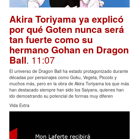
Akira Toriyama ya explicó
por qué Goten nunca será
tan fuerte como su
hermano Gohan en Dragon
Ball
. 11:07
El universo de Dragon Ball ha estado protagonizado durante
décadas por personajes como Goku, Vegeta, Piccolo y
muchos más, pero en la obra de Akira Toriyama los que más
han destacado siempre han sido los Saiyans, quienes han
ido demostrando su potencial de formas muy diferen
Vida Extra