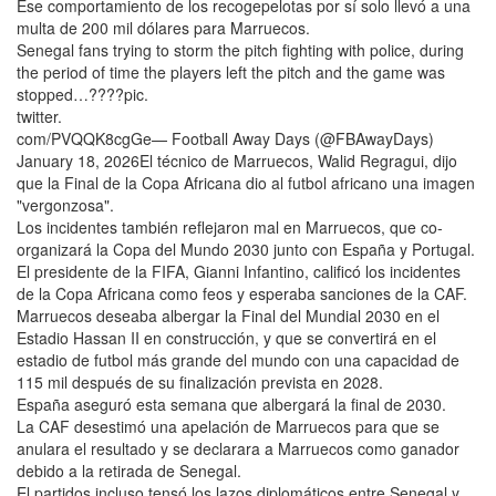
Ese comportamiento de los recogepelotas por sí solo llevó a una
multa de 200 mil dólares para Marruecos.
Senegal fans trying to storm the pitch fighting with police, during
the period of time the players left the pitch and the game was
stopped…????pic.
twitter.
com/PVQQK8cgGe— Football Away Days (@FBAwayDays)
January 18, 2026El técnico de Marruecos, Walid Regragui, dijo
que la Final de la Copa Africana dio al futbol africano una imagen
"vergonzosa".
Los incidentes también reflejaron mal en Marruecos, que co-
organizará la Copa del Mundo 2030 junto con España y Portugal.
El presidente de la FIFA, Gianni Infantino, calificó los incidentes
de la Copa Africana como feos y esperaba sanciones de la CAF.
Marruecos deseaba albergar la Final del Mundial 2030 en el
Estadio Hassan II en construcción, y que se convertirá en el
estadio de futbol más grande del mundo con una capacidad de
115 mil después de su finalización prevista en 2028.
España aseguró esta semana que albergará la final de 2030.
La CAF desestimó una apelación de Marruecos para que se
anulara el resultado y se declarara a Marruecos como ganador
debido a la retirada de Senegal.
El partidos incluso tensó los lazos diplomáticos entre Senegal y