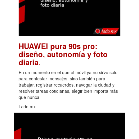
HUAWEI pura 90s pro:
diseño, autonomía y foto
.
diaria
En un momento en el que el móvil ya no sirve solo
para contestar mensajes, sino también para
trabajar, registrar recuerdos, navegar la ciudad y
resolver tareas cotidianas, elegir bien importa más
que nunca.
Lado.mx