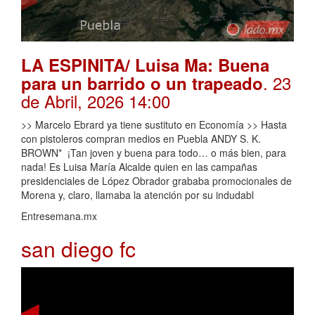
LA ESPINITA/ Luisa Ma: Buena
. 23
para un barrido o un trapeado
de Abril, 2026 14:00
>> Marcelo Ebrard ya tiene sustituto en Economía >> Hasta
con pistoleros compran medios en Puebla ANDY S. K.
BROWN* ¡Tan joven y buena para todo… o más bien, para
nada! Es Luisa María Alcalde quien en las campañas
presidenciales de López Obrador grababa promocionales de
Morena y, claro, llamaba la atención por su indudabl
Entresemana.mx
san diego fc