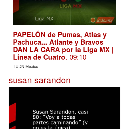
PAPELÓN de Pumas, Atlas y
Pachuca... Atlante y Bravos
DAN LA CARA por la Liga MX |
. 09:10
Línea de Cuatro
TUDN México
susan sarandon