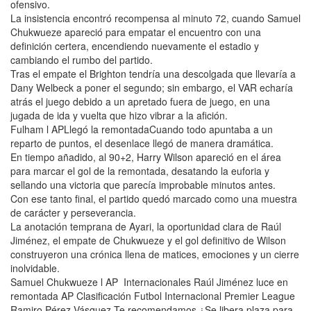
ofensivo.
La insistencia encontró recompensa al minuto 72, cuando Samuel
Chukwueze apareció para empatar el encuentro con una
definición certera, encendiendo nuevamente el estadio y
cambiando el rumbo del partido.
Tras el empate el Brighton tendría una descolgada que llevaría a
Dany Welbeck a poner el segundo; sin embargo, el VAR echaría
atrás el juego debido a un apretado fuera de juego, en una
jugada de ida y vuelta que hizo vibrar a la afición.
Fulham l APLlegó la remontadaCuando todo apuntaba a un
reparto de puntos, el desenlace llegó de manera dramática.
En tiempo añadido, al 90+2, Harry Wilson apareció en el área
para marcar el gol de la remontada, desatando la euforia y
sellando una victoria que parecía improbable minutos antes.
Con ese tanto final, el partido quedó marcado como una muestra
de carácter y perseverancia.
La anotación temprana de Ayari, la oportunidad clara de Raúl
Jiménez, el empate de Chukwueze y el gol definitivo de Wilson
construyeron una crónica llena de matices, emociones y un cierre
inolvidable.
Samuel Chukwueze l AP Internacionales Raúl Jiménez luce en
remontada AP Clasificación Futbol Internacional Premier League
Ramiro Pérez Vásquez Te recomendamos ¿Se libera plaza para