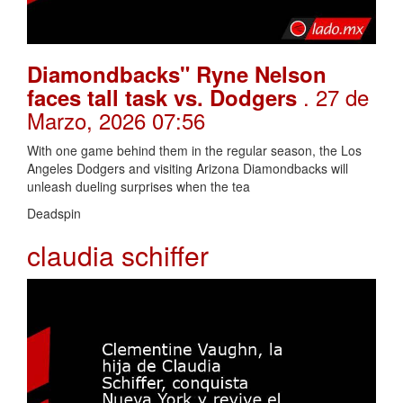
Diamondbacks" Ryne Nelson
. 27 de
faces tall task vs. Dodgers
Marzo, 2026 07:56
With one game behind them in the regular season, the Los
Angeles Dodgers and visiting Arizona Diamondbacks will
unleash dueling surprises when the tea
Deadspin
claudia schiffer