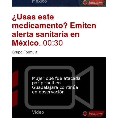
¿Usas este
medicamento? Emiten
alerta sanitaria en
México
. 00:30
Grupo Fórmula