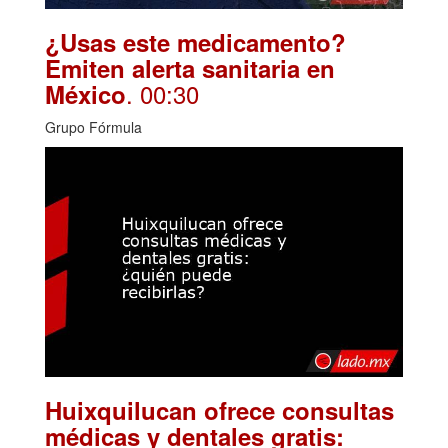
¿Usas este medicamento?
Emiten alerta sanitaria en
. 00:30
México
Grupo Fórmula
Huixquilucan ofrece consultas
médicas y dentales gratis: