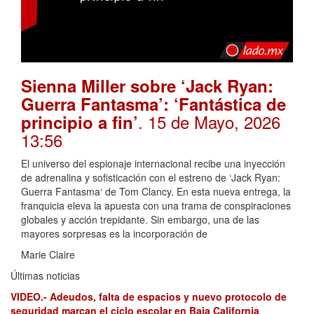
Sienna Miller sobre ‘Jack Ryan:
Guerra Fantasma’: ‘Fantástica de
. 15 de Mayo, 2026
principio a fin’
13:56
El universo del espionaje internacional recibe una inyección
de adrenalina y sofisticación con el estreno de ‘Jack Ryan:
Guerra Fantasma‘ de Tom Clancy. En esta nueva entrega, la
franquicia eleva la apuesta con una trama de conspiraciones
globales y acción trepidante. Sin embargo, una de las
mayores sorpresas es la incorporación de
Marie Claire
Últimas noticias
VIDEO.- Adeudos, falta de espacios y nuevo protocolo de
seguridad marcan el ciclo escolar en Baja California