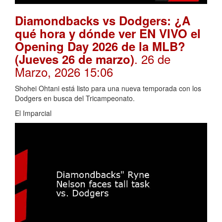
Diamondbacks vs Dodgers: ¿A
qué hora y dónde ver EN VIVO el
Opening Day 2026 de la MLB?
. 26 de
(Jueves 26 de marzo)
Marzo, 2026 15:06
Shohei Ohtani está listo para una nueva temporada con los
Dodgers en busca del Tricampeonato.
El Imparcial