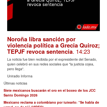
Noroña libra sanción por
violencia política a Grecia Quiroz;
. 14:23
TEPJF revoca sentencia
La noticia fue bien recibida por el expresidente del Senado,
quien celebró en sus redes sociales que "la justicia cojea,
pero llega".
Uniradio Informa
Últimas noticias
Siete mexicanos buscarán el oro en el boxeo de los JCC
Santo Domingo 2026
Mexicano reclama a colombiano por tutearlo: “Se habla de