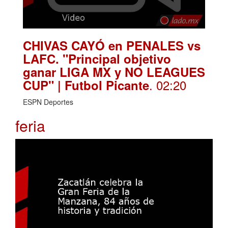
CHIVAS CAYÓ en PENALES vs
LAFC. "Principal objetivo
ganar LIGA MX y NO LEAGUES
. 02:20
CUP" | Futbol Picante
ESPN Deportes
feria