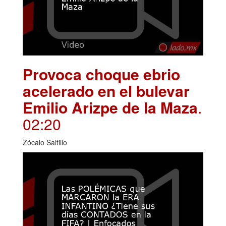
Provoca choque ebrio
acelerado en el bulevar
Emilio Arizpe de la Maza
.
02:20
Zócalo Saltillo