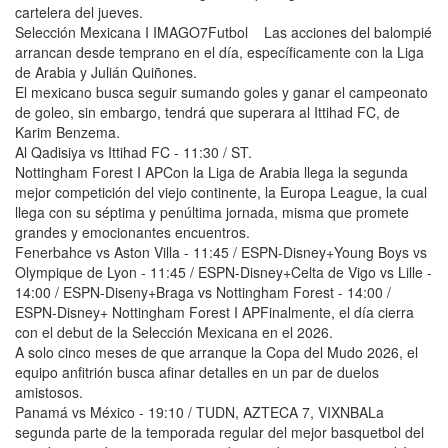
cartelera del jueves.
Selección Mexicana I IMAGO7Futbol Las acciones del balompié
arrancan desde temprano en el día, específicamente con la Liga
de Arabia y Julián Quiñones.
El mexicano busca seguir sumando goles y ganar el campeonato
de goleo, sin embargo, tendrá que superara al Ittihad FC, de
Karim Benzema.
Al Qadisiya vs Ittihad FC - 11:30 / ST.
Nottingham Forest I APCon la Liga de Arabia llega la segunda
mejor competición del viejo continente, la Europa League, la cual
llega con su séptima y penúltima jornada, misma que promete
grandes y emocionantes encuentros.
Fenerbahce vs Aston Villa - 11:45 / ESPN-Disney+Young Boys vs
Olympique de Lyon - 11:45 / ESPN-Disney+Celta de Vigo vs Lille -
14:00 / ESPN-Diseny+Braga vs Nottingham Forest - 14:00 /
ESPN-Disney+ Nottingham Forest I APFinalmente, el día cierra
con el debut de la Selección Mexicana en el 2026.
A solo cinco meses de que arranque la Copa del Mudo 2026, el
equipo anfitrión busca afinar detalles en un par de duelos
amistosos.
Panamá vs México - 19:10 / TUDN, AZTECA 7, VIXNBALa
segunda parte de la temporada regular del mejor basquetbol del