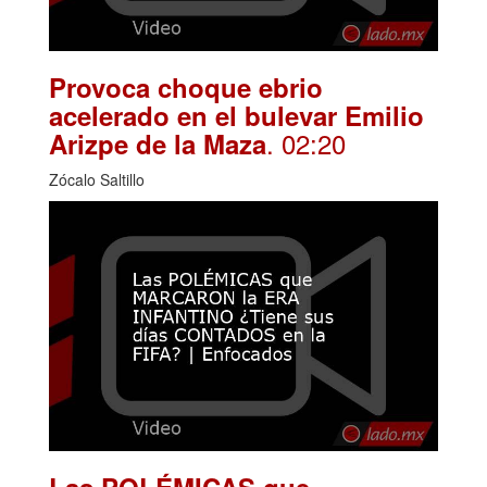
Provoca choque ebrio
acelerado en el bulevar Emilio
. 02:20
Arizpe de la Maza
Zócalo Saltillo
Las POLÉMICAS que