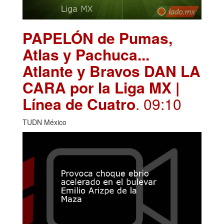
PAPELÓN de Pumas,
Atlas y Pachuca...
Atlante y Bravos DAN LA
CARA por la Liga MX |
Línea de Cuatro
. 09:10
TUDN México