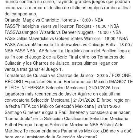
mundo continúa su curso, trayendo grandes juegos que podrían
comenzar a marcar el destino de distintos equipos rumbo al final
del campeonato.
Orlando Magic vs Charlotte Hornets - 18:00 / NBA
PASSPhiladelphia 76ers vs Houston Rockets - 18:00 / NBA
PASSWashington Wizards vs Denver Nuggets - 18:00 / NBA
PASSDallas Mavericks vs Golden States Warriors - 18:00 / NBA
PASS-AmazonMinnesota Timberwolves vs Chicago Bulls - 18:00 /
NBA PASS NBA I APBeisbolLa Liga Mexicana del Pacifico llega a
su fin con el Juego 2 de la Serie Final entre los Tomateros de
Culiacán y los Charros de Jalisco, estos últimos llegan con
ventaja tras ganar el Juego 1.
Tomateros de Culiacán vs Charros de Jalisco - 20:05 / FOX ONE
RÉCORD Especiales Germán Berterame con México IMAGO7 TE
PUEDE INTERESAR Selección Mexicana | 21/01/2026 Los
jugadores más recurrentes de Javier Aguirre en esta última
convocatoria Selección Mexicana | 21/01/2026 El futbol regio en
la fecha FIFA con México Selección Mexicana | 21/01/2026
Santiago Giménez elogia a Raúl Jiménez y considera que hacen
"buena dupla" en la Selección Clasificación Selección Mexicana
Futbol Europa League Selección Mexicana NBA Béisbol Aldo
Martínez Te recomendamos Panamá vs México: ¿Dónde y a qué
hora ver el amistoso de la Selección Mexicana?