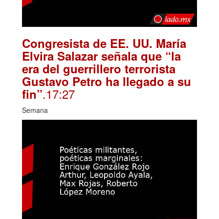
Congresista de EE. UU. María
Elvira Salazar señala que “la
era del guerrillero terrorista
Gustavo Petro ha llegado a su
.17:27
fin”
Semana