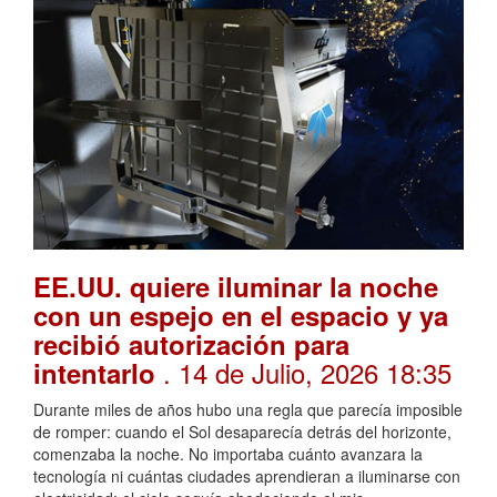
EE.UU. quiere iluminar la noche
con un espejo en el espacio y ya
recibió autorización para
. 14 de Julio, 2026 18:35
intentarlo
Durante miles de años hubo una regla que parecía imposible
de romper: cuando el Sol desaparecía detrás del horizonte,
comenzaba la noche. No importaba cuánto avanzara la
tecnología ni cuántas ciudades aprendieran a iluminarse con