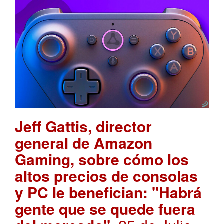
Jeff Gattis, director
general de Amazon
Gaming, sobre cómo los
altos precios de consolas
y PC le benefician: "Habrá
gente que se quede fuera