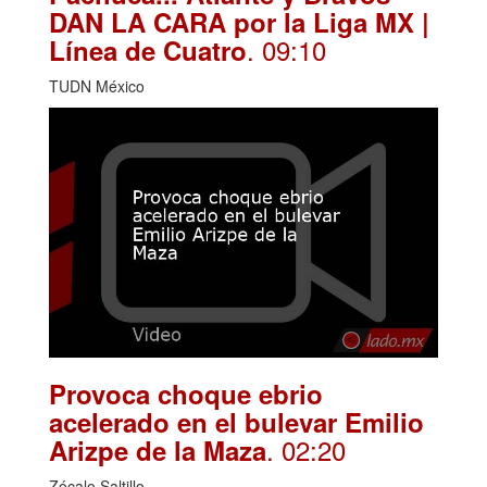
DAN LA CARA por la Liga MX |
. 09:10
Línea de Cuatro
TUDN México
Provoca choque ebrio
acelerado en el bulevar Emilio
. 02:20
Arizpe de la Maza
Zócalo Saltillo