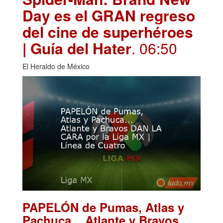
Day es el GRAN regreso
del cine de superhéroes
| Guía del Hater
. 06:50
El Heraldo de México
PAPELÓN de Pumas, Atlas y
Pachuca... Atlante y Bravos