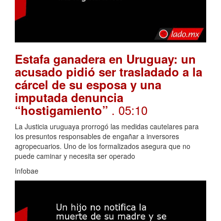
Estafa ganadera en Uruguay: un
acusado pidió ser trasladado a la
cárcel de su esposa y una
imputada denuncia
. 05:10
“hostigamiento”
La Justicia uruguaya prorrogó las medidas cautelares para
los presuntos responsables de engañar a inversores
agropecuarios. Uno de los formalizados asegura que no
puede caminar y necesita ser operado
Infobae