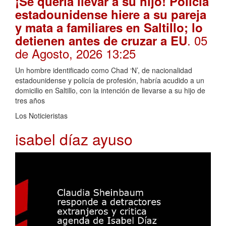
¡Se quería llevar a su hijo! Policía
estadounidense hiere a su pareja
y mata a familiares en Saltillo; lo
. 05
detienen antes de cruzar a EU
de Agosto, 2026 13:25
Un hombre identificado como Chad ‘N’, de nacionalidad
estadounidense y policía de profesión, habría acudido a un
domicilio en Saltillo, con la intención de llevarse a su hijo de
tres años
Los Noticieristas
isabel díaz ayuso