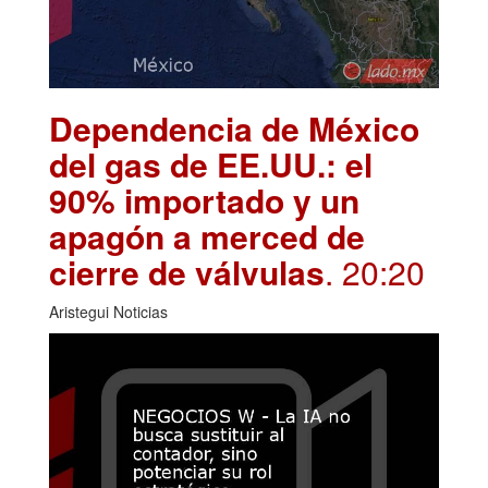
Dependencia de México
del gas de EE.UU.: el
90% importado y un
apagón a merced de
cierre de válvulas
. 20:20
Aristegui Noticias