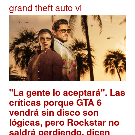
grand theft auto vi
"La gente lo aceptará". Las
críticas porque GTA 6
vendrá sin disco son
lógicas, pero Rockstar no
saldrá perdiendo, dicen