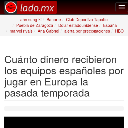
Tog
nav
ahn sung-ki
Banorte
Club Deportivo Tapatío
Puebla de Zaragoza
Dólar estadounidense
España
marvel rivals
Ana Gabriel
alerta por precipitaciones
HBO
Cuánto dinero recibieron
los equipos españoles por
jugar en Europa la
pasada temporada