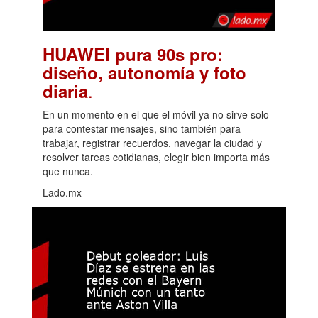
HUAWEI pura 90s pro:
diseño, autonomía y foto
.
diaria
En un momento en el que el móvil ya no sirve solo
para contestar mensajes, sino también para
trabajar, registrar recuerdos, navegar la ciudad y
resolver tareas cotidianas, elegir bien importa más
que nunca.
Lado.mx