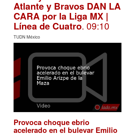
Atlante y Bravos DAN LA
CARA por la Liga MX |
Línea de Cuatro
. 09:10
TUDN México
Provoca choque ebrio
acelerado en el bulevar Emilio