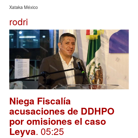
Xataka México
rodri
Niega Fiscalía
acusaciones de DDHPO
por omisiones el caso
Leyva
. 05:25