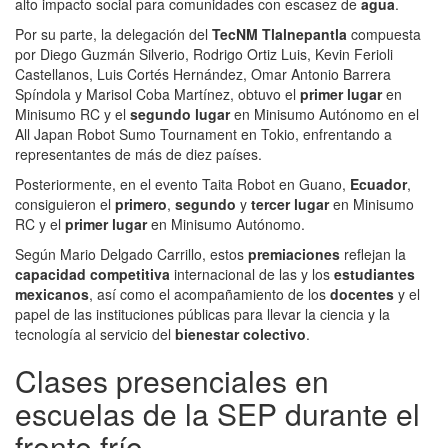
alto impacto social para comunidades con escasez de
agua
.
Por su parte, la delegación del
TecNM Tlalnepantla
compuesta
por Diego Guzmán Silverio, Rodrigo Ortiz Luis, Kevin Ferioli
Castellanos, Luis Cortés Hernández, Omar Antonio Barrera
Spíndola y Marisol Coba Martínez, obtuvo el
primer lugar
en
Minisumo RC y el
segundo lugar
en Minisumo Autónomo en el
All Japan Robot Sumo Tournament en Tokio, enfrentando a
representantes de más de diez países.
Posteriormente, en el evento Taita Robot en Guano,
Ecuador
,
consiguieron el
primero
,
segundo
y
tercer lugar
en Minisumo
RC y el
primer lugar
en Minisumo Autónomo.
Según Mario Delgado Carrillo, estos
premiaciones
reflejan la
capacidad competitiva
internacional de las y los
estudiantes
mexicanos
, así como el acompañamiento de los
docentes
y el
papel de las instituciones públicas para llevar la ciencia y la
tecnología al servicio del
bienestar colectivo
.
Clases presenciales en
escuelas de la SEP durante el
frente frío