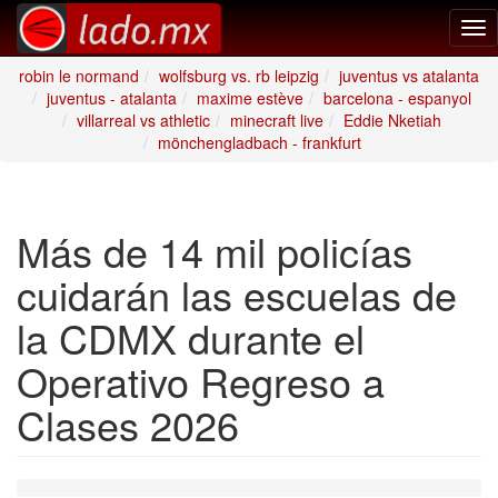
Tog
nav
robin le normand
wolfsburg vs. rb leipzig
juventus vs atalanta
juventus - atalanta
maxime estève
barcelona - espanyol
villarreal vs athletic
minecraft live
Eddie Nketiah
mönchengladbach - frankfurt
Más de 14 mil policías
cuidarán las escuelas de
la CDMX durante el
Operativo Regreso a
Clases 2026