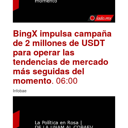
BingX impulsa campaña
de 2 millones de USDT
para operar las
tendencias de mercado
más seguidas del
momento
. 06:00
Infobae