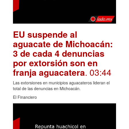
EU suspende al
aguacate de Michoacán:
3 de cada 4 denuncias
por extorsión son en
franja aguacatera
. 03:44
Las extorsiones en municipios aguacateros lideran el
total de las denuncias en Michoacán.
El Financiero