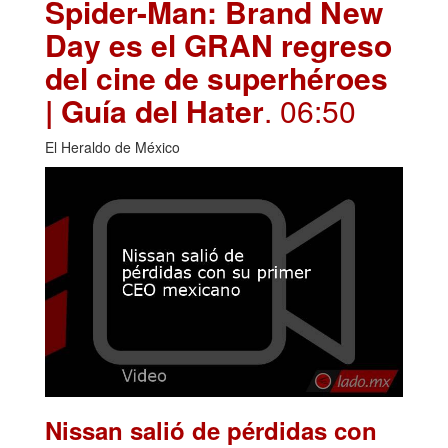
Spider-Man: Brand New
Day es el GRAN regreso
del cine de superhéroes
| Guía del Hater
. 06:50
El Heraldo de México
Nissan salió de pérdidas con