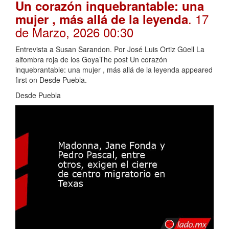
Un corazón inquebrantable: una
. 17
mujer , más allá de la leyenda
de Marzo, 2026 00:30
Entrevista a Susan Sarandon. Por José Luis Ortiz Güell La
alfombra roja de los GoyaThe post Un corazón
inquebrantable: una mujer , más allá de la leyenda appeared
first on Desde Puebla.
Desde Puebla