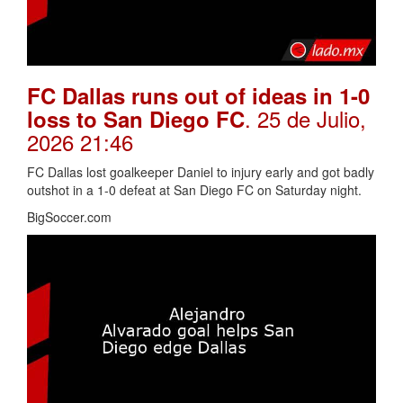
FC Dallas runs out of ideas in 1-0
. 25 de Julio,
loss to San Diego FC
2026 21:46
FC Dallas lost goalkeeper Daniel to injury early and got badly
outshot in a 1-0 defeat at San Diego FC on Saturday night.
BigSoccer.com