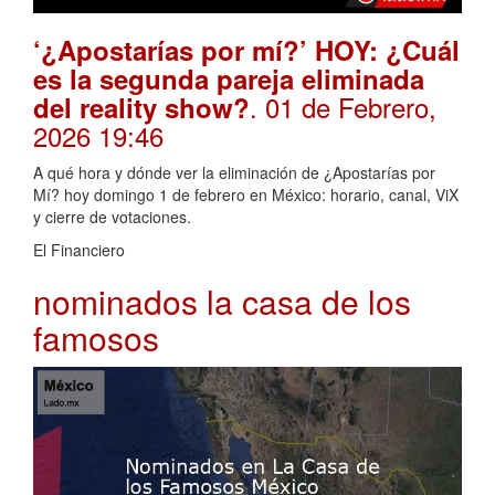
‘¿Apostarías por mí?’ HOY: ¿Cuál
es la segunda pareja eliminada
. 01 de Febrero,
del reality show?
2026 19:46
A qué hora y dónde ver la eliminación de ¿Apostarías por
Mí? hoy domingo 1 de febrero en México: horario, canal, ViX
y cierre de votaciones.
El Financiero
nominados la casa de los
famosos