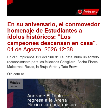
En su aniversario, el conmovedor
homenaje de Estudiantes a
ídolos históricos: "Los
.
campeones descansan en casa"
04 de Agosto, 2026 12:38
En el cumpleaños 121 del club de La Plata, hubo un sentido
reconocimiento para los fallecidos Conigliaro, Bocha Flores,
Malbernat, Russo, la Bruja Verón y Tata Brown.
Olé.com.ar