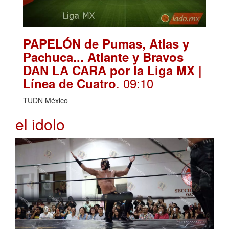
PAPELÓN de Pumas, Atlas y
Pachuca... Atlante y Bravos
DAN LA CARA por la Liga MX |
. 09:10
Línea de Cuatro
TUDN México
el idolo