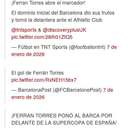
¡Ferran Torres abre el marcador!
El dominio inicial del Barcelona dio sus frutos
y tomó la delantera ante el Athletic Club
@tntsports
&
@discoveryplusUK
pic.twitter.com/28Ih01ZtQ5
— Fútbol en TNT Sports (@footballontnt)
7 de
enero de 2026
El gol de Ferrán Torres
pic.twitter.com/RxNEH15bx7
— BarcelonaPost (@FCBarcelonePost)
7 de
enero de 2026
¡FERRAN TORRES PONÓ AL BARCA POR
DELANTE DE LA SUPERCOPA DE ESPAÑA!