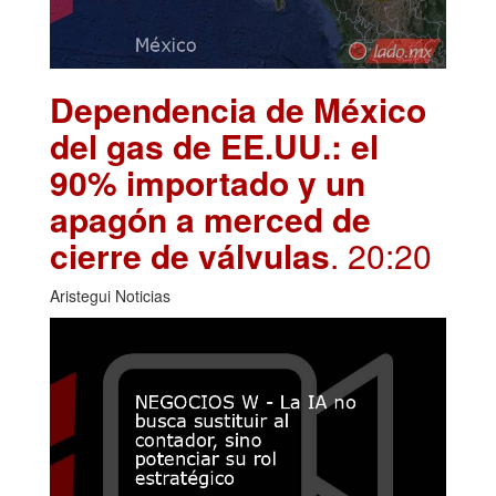
Dependencia de México
del gas de EE.UU.: el
90% importado y un
apagón a merced de
cierre de válvulas
. 20:20
Aristegui Noticias