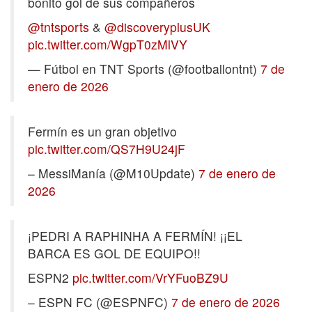
bonito gol de sus compañeros
@tntsports
&
@discoveryplusUK
pic.twitter.com/WgpT0zMlVY
— Fútbol en TNT Sports (@footballontnt)
7 de
enero de 2026
Fermín es un gran objetivo
pic.twitter.com/QS7H9U24jF
– MessiManía (@M10Update)
7 de enero de
2026
¡PEDRI A RAPHINHA A FERMÍN! ¡¡EL
BARCA ES GOL DE EQUIPO!!
ESPN2
pic.twitter.com/VrYFuoBZ9U
– ESPN FC (@ESPNFC)
7 de enero de 2026