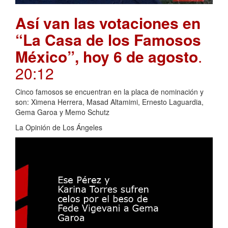
Así van las votaciones en
“La Casa de los Famosos
México”, hoy 6 de agosto
.
20:12
Cinco famosos se encuentran en la placa de nominación y
son: Ximena Herrera, Masad Altamimi, Ernesto Laguardia,
Gema Garoa y Memo Schutz
La Opinión de Los Ángeles