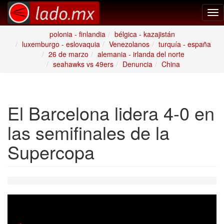
Tog
nav
polonia - finlandia
bélgica - kazajistán
luxemburgo - eslovaquia
Venezolanos
turquía - españa
26 de marzo
alemania - irlanda del norte
seahawks vs 49ers
Denuncia
China
El Barcelona lidera 4-0 en
las semifinales de la
Supercopa