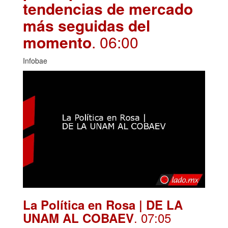
tendencias de mercado
más seguidas del
momento
. 06:00
Infobae
La Política en Rosa | DE LA
. 07:05
UNAM AL COBAEV