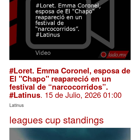
#Loret. Emma Coronel, esposa de
El "Chapo" reapareció en un
festival de “narcocorridos”.
. 15 de Julio, 2026 01:00
#Latinus
Latinus
leagues cup standings