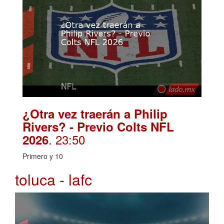
¿Otra vez traerán a Philip
Rivers? - Previo Colts NFL
. 23:50
2026
Primero y 10
toluca - lafc