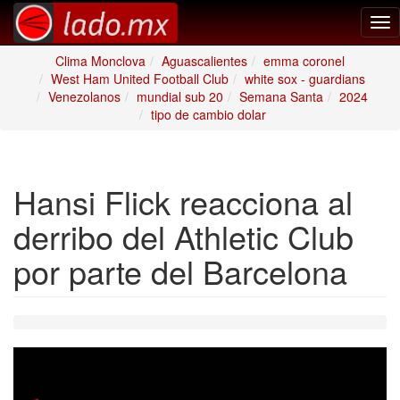
Tog
nav
Clima Monclova
Aguascalientes
emma coronel
West Ham United Football Club
white sox - guardians
Venezolanos
mundial sub 20
Semana Santa
2024
tipo de cambio dolar
Hansi Flick reacciona al
derribo del Athletic Club
por parte del Barcelona