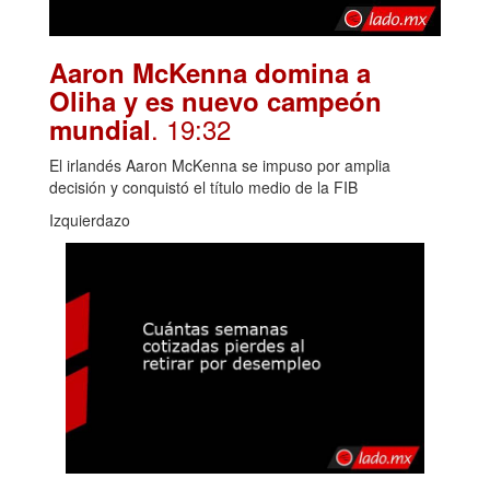
Aaron McKenna domina a
Oliha y es nuevo campeón
. 19:32
mundial
El irlandés Aaron McKenna se impuso por amplia
decisión y conquistó el título medio de la FIB
Izquierdazo