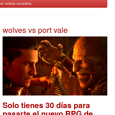
er noticia completa.
wolves vs port vale
Solo tienes 30 días para
pasarte el nuevo RPG de