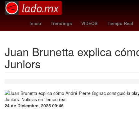
wolves vs port vale
Selección de fútbol de Irlanda
27 
Inicio
Trendings
VIDEOS
Tiempo Real
Juan Brunetta explica cómo
Juniors
24 de Diciembre, 2025 09:46