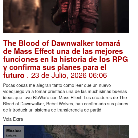
The Blood of Dawnwalker tomará
de Mass Effect una de las mejores
funciones en la historia de los RPG
y confirma sus planes para el
. 23 de Julio, 2026 06:06
futuro
Pocas cosas me alegran tanto como leer que un nuevo
videojuego va a tomar prestada una de las muchísimas buenas
ideas que tuvo BioWare con Mass Effect. Los creadores de The
Blood of Dawnwalker, Rebel Wolves, han confirmado sus planes
de introducir un sistema de transferencia de partid
Vida Extra