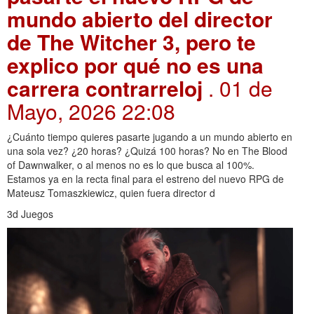
mundo abierto del director
de The Witcher 3, pero te
explico por qué no es una
carrera contrarreloj
. 01 de
Mayo, 2026 22:08
¿Cuánto tiempo quieres pasarte jugando a un mundo abierto en
una sola vez? ¿20 horas? ¿Quizá 100 horas? No en The Blood
of Dawnwalker, o al menos no es lo que busca al 100%.
Estamos ya en la recta final para el estreno del nuevo RPG de
Mateusz Tomaszkiewicz, quien fuera director d
3d Juegos