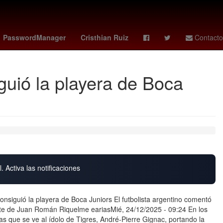
ues cup
manchester city vs
OTAN
Santiago Giménez
PasswordManager
Cristhian Ruiz
Contacto
guió la playera de Boca
. Activa las notificaciones
nsiguió la playera de Boca Juniors El futbolista argentino comentó
rte de Juan Román Riquelme eariasMié, 24/12/2025 - 09:24 En los
 las que se ve al ídolo de Tigres, André-Pierre Gignac, portando la