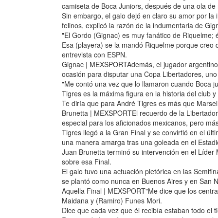
camiseta de Boca Juniors, después de una ola de 
Sin embargo, el galo dejó en claro su amor por la 
felinos, explicó la razón de la indumentaria de Gig
"El Gordo (Gignac) es muy fanático de Riquelme; é
Esa (playera) se la mandó Riquelme porque creo
entrevista con ESPN.
Gignac | MEXSPORTAdemás, el jugador argentino r
ocasión para disputar una Copa Libertadores, uno
"Me contó una vez que lo llamaron cuando Boca ju
Tigres es la máxima figura en la historia del club y 
Te diría que para André Tigres es más que Marsella
Brunetta | MEXSPORTEl recuerdo de la Libertador
especial para los aficionados mexicanos, pero má
Tigres llegó a la Gran Final y se convirtió en el úl
una manera amarga tras una goleada en el Estadi
Juan Brunetta terminó su intervención en el Líde
sobre esa Final.
El galo tuvo una actuación pletórica en las Semifi
se plantó como nunca en Buenos Aires y en San N
Aquella Final | MEXSPORT"Me dice que los central
Maidana y (Ramiro) Funes Mori.
Dice que cada vez que él recibía estaban todo el 