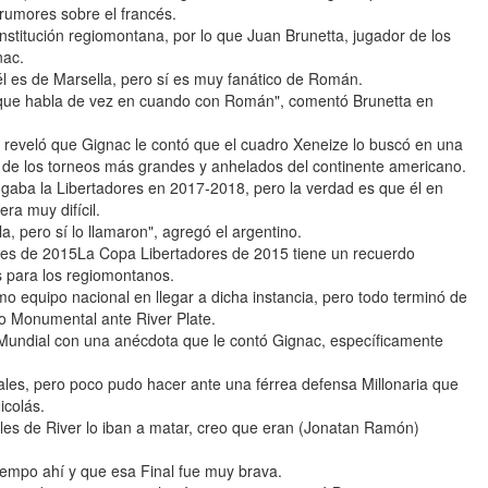
rumores sobre el francés.
institución regiomontana, por lo que Juan Brunetta, jugador de los
nac.
l es de Marsella, pero sí es muy fanático de Román.
 que habla de vez en cuando con Román", comentó Brunetta en
eveló que Gignac le contó que el cuadro Xeneize lo buscó en una
 de los torneos más grandes y anhelados del continente americano.
gaba la Libertadores en 2017-2018, pero la verdad es que él en
era muy difícil.
, pero sí lo llamaron", agregó el argentino.
es de 2015La Copa Libertadores de 2015 tiene un recuerdo
s para los regiomontanos.
timo equipo nacional en llegar a dicha instancia, pero todo terminó de
o Monumental ante River Plate.
r Mundial con una anécdota que le contó Gignac, específicamente
nales, pero poco pudo hacer ante una férrea defensa Millonaria que
icolás.
es de River lo iban a matar, creo que eran (Jonatan Ramón)
tiempo ahí y que esa Final fue muy brava.