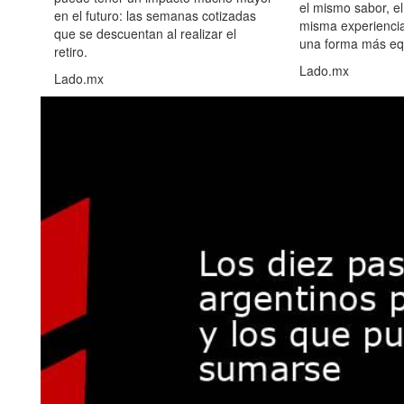
el mismo sabor, el
en el futuro: las semanas cotizadas
misma experiencia
que se descuentan al realizar el
una forma más equ
retiro.
Lado.mx
Lado.mx