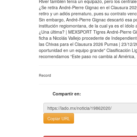
River también tenía un equipazo, pero los centrale
¿Se retira André-Pierre Gignac en el Clausura 20
retiro y un adiós prematuro, pues su contrato ven
Sin embargo, André-Pierre Gignac descartó esa pos
institución regiomontana, de la cual ya es el ídolo 
¿Una última? | MEXSPORT Tigres André-Pierre
ficha a Nicolás Vallejo procedente de Independient
las Chivas para el Clausura 2026 Pumas | 23/12/20
oportunidad en un equipo grande" Clasificación L
recomendamos “Este paso no cambia al América, lo
Record
Compartir en:
Copiar URL