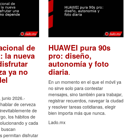
acional de
HUAWEI pura 90s
: la nueva
pro: diseño,
isfrutar
autonomía y foto
.
za ya no
diaria
el
En un momento en el que el móvil ya
no sirve solo para contestar
mensajes, sino también para trabajar,
 junio 2026.-
registrar recuerdos, navegar la ciudad
hablar de cerveza
y resolver tareas cotidianas, elegir
 inevitablemente de
bien importa más que nunca.
go, los hábitos de
Lado.mx
olucionando y cada
 buscan
es permitan disfrutar