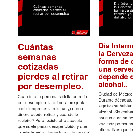
Cuántas
Día Intern
la Cerveza
semanas
forma de d
cotizadas
una cerve
pierdes al retirar
depende d
.
alcohol.
por desempleo
.
Ciudad de México,
Cuando una persona solicita un retiro
Durante décadas, 
por desempleo, la primera pregunta
significaba hablar
casi siempre es la misma: ¿cuánto
alcohol. Sin embar
dinero puedo retirar y cuándo lo
consumo están ev
recibiré? Pero, existe otro aspecto
vez más personas
que suele pasar desapercibido y que
alternativas que l
puede tener un impacto mucho mayor