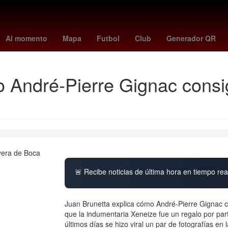
de marzo
Dólar estadounidense
China
Cielo
partidos de leag
Al momento
Mapa
Futbol
Club
Generador QR
 André-Pierre Gignac consi
🚨 Recibe noticias de última hora en tiempo real
Juan Brunetta explica cómo André-Pierre Gignac co
que la indumentaria Xeneize fue un regalo por pa
últimos días se hizo viral un par de fotografías en