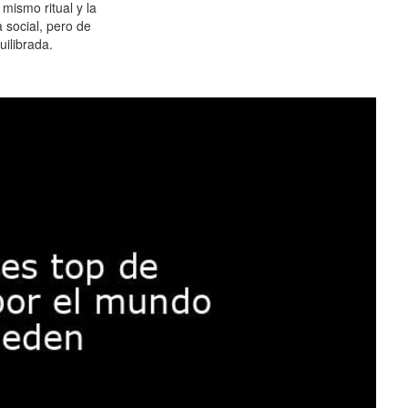
 mismo ritual y la
 social, pero de
ilibrada.