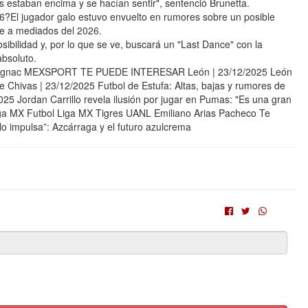
s estaban encima y se hacían sentir", sentenció Brunetta.
26?El jugador galo estuvo envuelto en rumores sobre un posible
ce a mediados del 2026.
ibilidad y, por lo que se ve, buscará un "Last Dance" con la
absoluto.
 Gignac MEXSPORT TE PUEDE INTERESAR León | 23/12/2025 León
e Chivas | 23/12/2025 Futbol de Estufa: Altas, bajas y rumores de
25 Jordan Carrillo revela ilusión por jugar en Pumas: "Es una gran
iga MX Futbol Liga MX Tigres UANL Emiliano Arias Pacheco Te
 impulsa”: Azcárraga y el futuro azulcrema