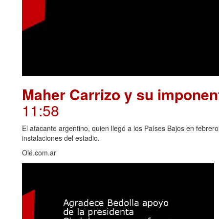
Maher Carrizo y su imponent
11:58
El atacante argentino, quien llegó a los Países Bajos en febrero
instalaciones del estadio.
Olé.com.ar