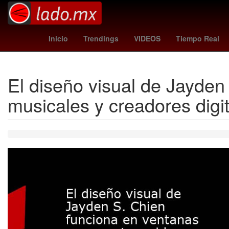
estafa
iphone 16 pro max
Agresión
Teca
Inicio
Trendings
VIDEOS
Tiempo Real
El diseño visual de Jayden
musicales y creadores digi