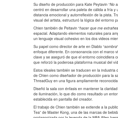
Su diseño de producción para Kate Peytavin “
No s
centró en desarrollar una paleta de cálida a fría 
distancia emocional y autorreflexión de la pista. 
visual del artista, estructuró la lógica del entorno 
Chien también de Peitavin “
hacer que me extrañe
espacial. Adaptando elementos naturales para ampli
un lenguaje visual cohesivo en los dos videos mien
Su papel como director de arte en Diablo “
sombra
enfoque diferente. En consonancia con el marco vi
clave y se aseguró de que el entorno coincidiera c
que reforzó la poderosa plataforma musical del víd
Estos ideales también se traducen en la industria d
de Chien como diseñador de producción para la sa
ThreadGuy en una figura ampliamente reconocida 
Diseñó la sala con énfasis en mantener la claridad
de iluminación, lo que dio como resultado un entor
establecida en pantalla del creador.
El trabajo de Chien también se extiende a la public
Tea” de Master Kong, una de las marcas de bebid
protagonizada por la leyenda de la NBA Allen Iver