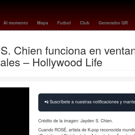
te
hidemasa morita
Rusia
kosovo - suiza
suspension de clase
Al momento
Mapa
Futbol
Club
Generador QR
 S. Chien funciona en vent
tales – Hollywood Life
📲 Suscríbete a nuestras notificaciones y mante
Crédito de la imagen: Jayden S. Chien.
Cuando ROSÉ, artista de K-pop reconocida mundi