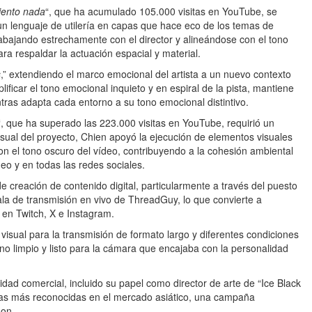
iento nada
“, que ha acumulado 105.000 visitas en YouTube, se
y un lenguaje de utilería en capas que hace eco de los temas de
Trabajando estrechamente con el director y alineándose con el tono
para respaldar la actuación espacial y material.
s
,” extendiendo el marco emocional del artista a un nuevo contexto
ficar el tono emocional inquieto y en espiral de la pista, mantiene
tras adapta cada entorno a su tono emocional distintivo.
“, que ha superado las 223.000 visitas en YouTube, requirió un
sual del proyecto, Chien apoyó la ejecución de elementos visuales
on el tono oscuro del vídeo, contribuyendo a la cohesión ambiental
eo y en todas las redes sociales.
e creación de contenido digital, particularmente a través del puesto
la de transmisión en vivo de ThreadGuy, lo que convierte a
en Twitch, X e Instagram.
 visual para la transmisión de formato largo y diferentes condiciones
no limpio y listo para la cámara que encajaba con la personalidad
idad comercial, incluido su papel como director de arte de “Ice Black
as más reconocidas en el mercado asiático, una campaña
son.