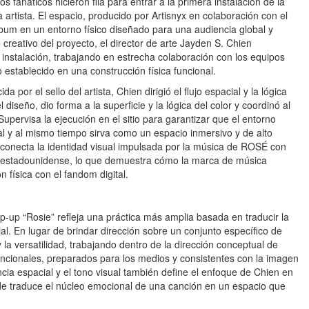
os fanáticos hicieron fila para entrar a la primera instalación de la
a artista. El espacio, producido por Artisnyx en colaboración con el
 álbum en un entorno físico diseñado para una audiencia global y
 creativo del proyecto, el director de arte Jayden S. Chien
a instalación, trabajando en estrecha colaboración con los equipos
 establecido en una construcción física funcional.
 por el sello del artista, Chien dirigió el flujo espacial y la lógica
l diseño, dio forma a la superficie y la lógica del color y coordinó al
upervisa la ejecución en el sitio para garantizar que el entorno
al y al mismo tiempo sirva como un espacio inmersivo y de alto
te conecta la identidad visual impulsada por la música de ROSÉ con
 estadounidense, lo que demuestra cómo la marca de música
física con el fandom digital.
p-up “Rosie” refleja una práctica más amplia basada en traducir la
al. En lugar de brindar dirección sobre un conjunto específico de
 la versatilidad, trabajando dentro de la dirección conceptual de
ncionales, preparados para los medios y consistentes con la imagen
ncia espacial y el tono visual también define el enfoque de Chien en
de traduce el núcleo emocional de una canción en un espacio que