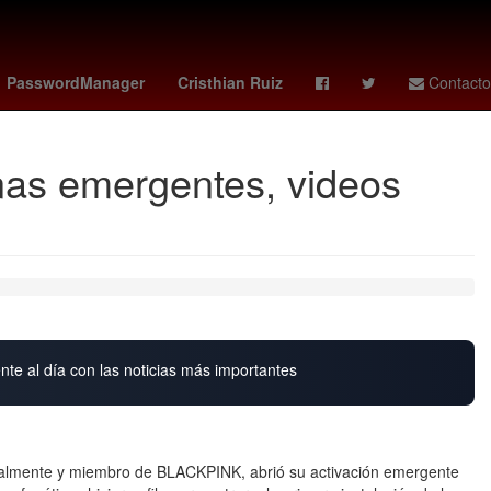
s 10 de noviembre
Ridley Scott
Jorge Messi
PasswordManager
Cristhian Ruiz
Contacto
anas emergentes, videos
nte al día con las noticias más importantes
almente y miembro de BLACKPINK, abrió su activación emergente