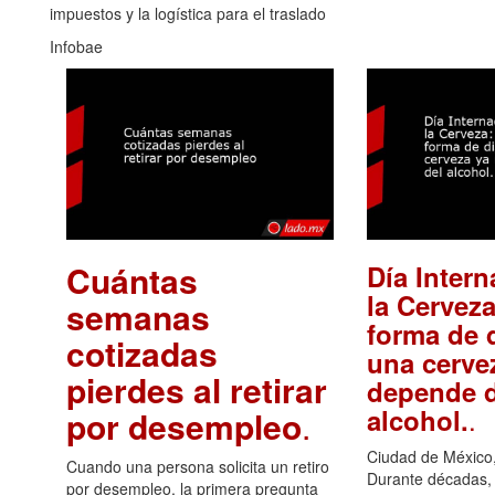
impuestos y la logística para el traslado
Infobae
Cuántas
Día Intern
la Cerveza
semanas
forma de d
cotizadas
una cerve
pierdes al retirar
depende d
.
alcohol.
por desempleo
.
Ciudad de México,
Cuando una persona solicita un retiro
Durante décadas, 
por desempleo, la primera pregunta