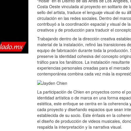
“Rosie” en el Distrito de las Artes de Los Ángeles, l
Costa Oeste vinculada al proyecto en solitario de l
sello del artista, traduce el lenguaje visual de su
circulación en las redes sociales. Dentro del marco
contribuyó a la coordinación espacial y visual de l
creativos y de producción para traducir el concepto
Trabajando dentro de la dirección creativa establecida
material de la instalación, refinó las transiciones de
equipo de fabricación durante toda la producción. S
preserve la identidad cohesiva del concepto origin
tráfico para los fanáticos. La instalación resultan
experiencias personales creadas para el mercado
contemporánea combina cada vez más la expresión 
La participación de Chien en proyectos como el po
identidad artística o de marca en una forma espaci
estética, este enfoque se centra en la coherencia y
cada proyecto y diseñando espacios que sean inte
establecida de su socio. Este énfasis en la cohere
el diseño de producción de videos musicales, don
respalda la interpretación y la narrativa visual.