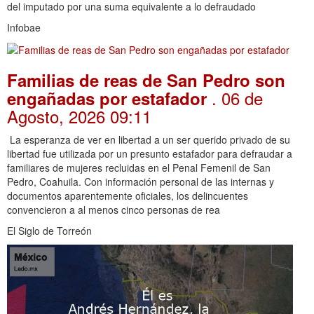
del imputado por una suma equivalente a lo defraudado
Infobae
Familias de reas de San Pedro son
. 06 de
engañadas por estafador
Agosto, 2026 09:11
La esperanza de ver en libertad a un ser querido privado de su
libertad fue utilizada por un presunto estafador para defraudar a
familiares de mujeres recluidas en el Penal Femenil de San
Pedro, Coahuila. Con información personal de las internas y
documentos aparentemente oficiales, los delincuentes
convencieron a al menos cinco personas de rea
El Siglo de Torreón