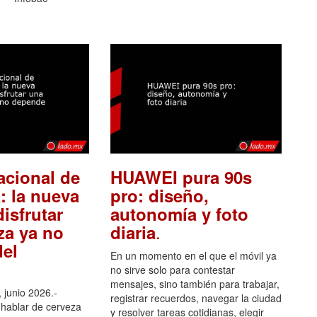
acional de
HUAWEI pura 90s
: la nueva
pro: diseño,
isfrutar
autonomía y foto
.
za ya no
diaria
el
En un momento en el que el móvil ya
no sirve solo para contestar
mensajes, sino también para trabajar,
 junio 2026.-
registrar recuerdos, navegar la ciudad
hablar de cerveza
y resolver tareas cotidianas, elegir