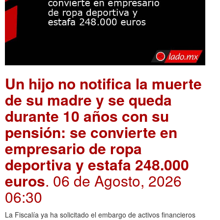
Un hijo no notifica la muerte
de su madre y se queda
durante 10 años con su
pensión: se convierte en
empresario de ropa
deportiva y estafa 248.000
euros
. 06 de Agosto, 2026
06:30
La Fiscalía ya ha solicitado el embargo de activos financieros