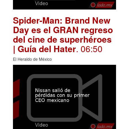
Spider-Man: Brand New
Day es el GRAN regreso
del cine de superhéroes
| Guía del Hater
. 06:50
El Heraldo de México