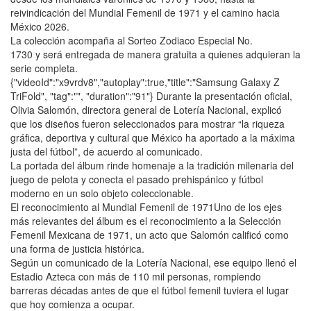
reivindicación del Mundial Femenil de 1971 y el camino hacia
México 2026.
La colección acompaña al Sorteo Zodiaco Especial No.
1730 y será entregada de manera gratuita a quienes adquieran la
serie completa.
{"videoId":"x9vrdv8","autoplay":true,"title":"Samsung Galaxy Z
TriFold", "tag":"", "duration":"91"} Durante la presentación oficial,
Olivia Salomón, directora general de Lotería Nacional, explicó
que los diseños fueron seleccionados para mostrar “la riqueza
gráfica, deportiva y cultural que México ha aportado a la máxima
justa del fútbol”, de acuerdo al comunicado.
La portada del álbum rinde homenaje a la tradición milenaria del
juego de pelota y conecta el pasado prehispánico y fútbol
moderno en un solo objeto coleccionable.
El reconocimiento al Mundial Femenil de 1971Uno de los ejes
más relevantes del álbum es el reconocimiento a la Selección
Femenil Mexicana de 1971, un acto que Salomón calificó como
una forma de justicia histórica.
Según un comunicado de la Lotería Nacional, ese equipo llenó el
Estadio Azteca con más de 110 mil personas, rompiendo
barreras décadas antes de que el fútbol femenil tuviera el lugar
que hoy comienza a ocupar.