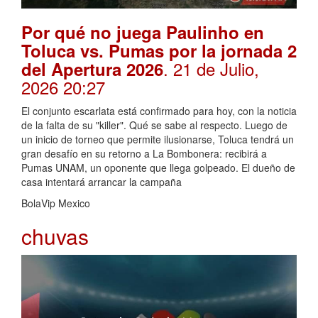
Por qué no juega Paulinho en
Toluca vs. Pumas por la jornada 2
. 21 de Julio,
del Apertura 2026
2026 20:27
El conjunto escarlata está confirmado para hoy, con la noticia
de la falta de su "killer". Qué se sabe al respecto. Luego de
un inicio de torneo que permite ilusionarse, Toluca tendrá un
gran desafío en su retorno a La Bombonera: recibirá a
Pumas UNAM, un oponente que llega golpeado. El dueño de
casa intentará arrancar la campaña
BolaVip Mexico
chuvas