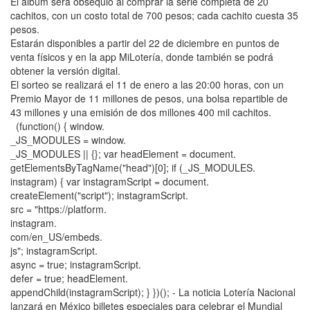
El álbum será obsequio al comprar la serie completa de 20
cachitos, con un costo total de 700 pesos; cada cachito cuesta 35
pesos.
Estarán disponibles a partir del 22 de diciembre en puntos de
venta físicos y en la app MiLotería, donde también se podrá
obtener la versión digital.
El sorteo se realizará el 11 de enero a las 20:00 horas, con un
Premio Mayor de 11 millones de pesos, una bolsa repartible de
43 millones y una emisión de dos millones 400 mil cachitos.
(function() { window.
_JS_MODULES = window.
_JS_MODULES || {}; var headElement = document.
getElementsByTagName("head")[0]; if (_JS_MODULES.
instagram) { var instagramScript = document.
createElement("script"); instagramScript.
src = "https://platform.
instagram.
com/en_US/embeds.
js"; instagramScript.
async = true; instagramScript.
defer = true; headElement.
appendChild(instagramScript); } })(); - La noticia Lotería Nacional
lanzará en México billetes especiales para celebrar el Mundial