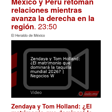
México y Perú retoman
relaciones mientras
avanza la derecha en la
región
. 23:50
El Heraldo de México
Zendaya y Tom Holland: ¿El