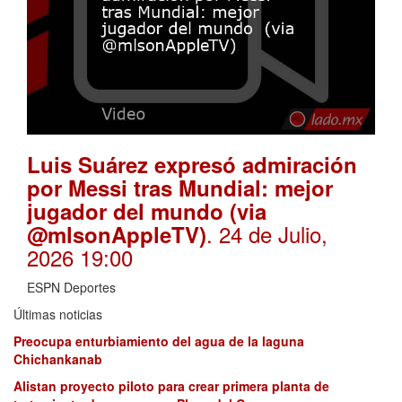
Luis Suárez expresó admiración
por Messi tras Mundial: mejor
jugador del mundo (via
. 24 de Julio,
@mlsonAppleTV)
2026 19:00
ESPN Deportes
Últimas noticias
Preocupa enturbiamiento del agua de la laguna
Chichankanab
Alistan proyecto piloto para crear primera planta de