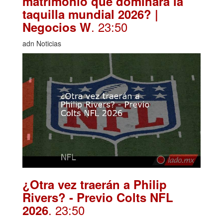
matrimonio que dominará la
taquilla mundial 2026? |
. 23:50
Negocios W
adn Noticias
¿Otra vez traerán a Philip
Rivers? - Previo Colts NFL
. 23:50
2026