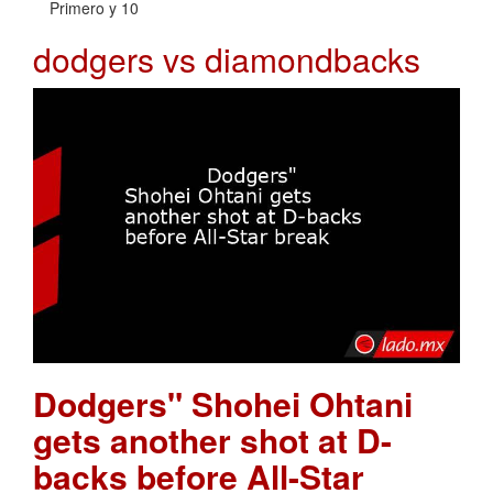
Primero y 10
dodgers vs diamondbacks
Dodgers" Shohei Ohtani
gets another shot at D-
backs before All-Star