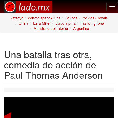
Tog
nav
katseye
cohete spacex luna
Belinda
rockies - royals
China
Ezra Miller
claudia pina
nàstic - girona
Ministerio del Interior
Argentina
Una batalla tras otra,
comedia de acción de
Paul Thomas Anderson