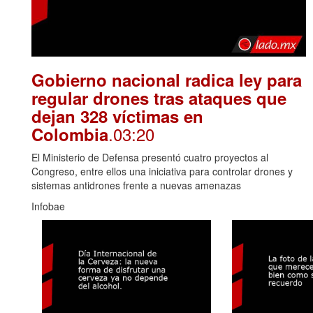
Gobierno nacional radica ley para
regular drones tras ataques que
dejan 328 víctimas en
.03:20
Colombia
El Ministerio de Defensa presentó cuatro proyectos al
Congreso, entre ellos una iniciativa para controlar drones y
sistemas antidrones frente a nuevas amenazas
Infobae