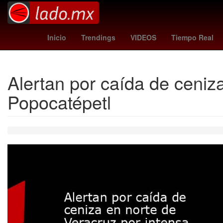
España
Brasil
Empresa
como vs 
Inicio
Trendings
VIDEOS
Tiempo Real
Alertan por caída de ceniza
Popocatépetl