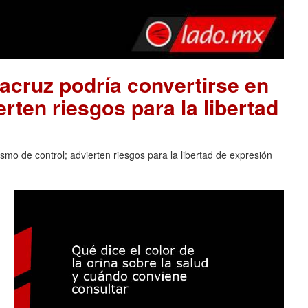
acruz podría convertirse en
rten riesgos para la libertad
mo de control; advierten riesgos para la libertad de expresión