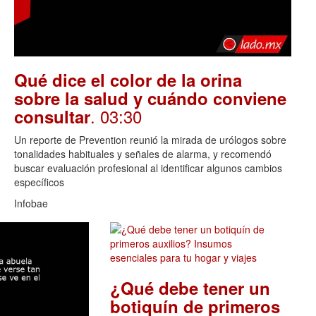
Qué dice el color de la orina
sobre la salud y cuándo conviene
. 03:30
consultar
Un reporte de Prevention reunió la mirada de urólogos sobre
tonalidades habituales y señales de alarma, y recomendó
buscar evaluación profesional al identificar algunos cambios
específicos
Infobae
¿Qué debe tener un
botiquín de primeros