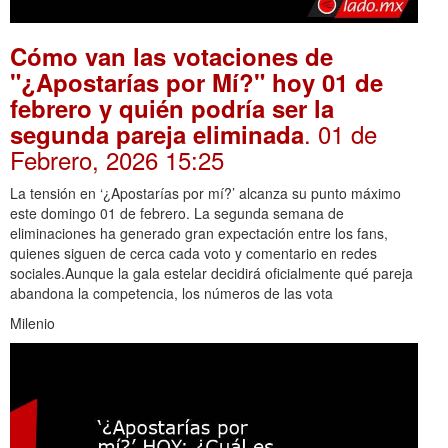
Cómo van las votaciones de
"¿Apostarías por Mí?" hoy 01 de
febrero y quién podría ser la
. 01 de
segunda pareja eliminada
Febrero, 2026 15:25
La tensión en ‘¿Apostarías por mí?’ alcanza su punto máximo
este domingo 01 de febrero. La segunda semana de
eliminaciones ha generado gran expectación entre los fans,
quienes siguen de cerca cada voto y comentario en redes
sociales.Aunque la gala estelar decidirá oficialmente qué pareja
abandona la competencia, los números de las vota
Milenio