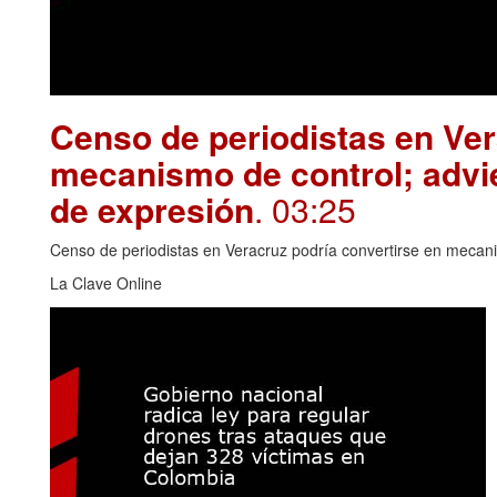
Censo de periodistas en Ver
mecanismo de control; advie
de expresión
. 03:25
Censo de periodistas en Veracruz podría convertirse en mecanis
La Clave Online