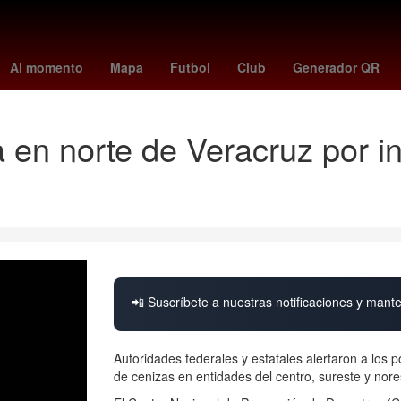
genoa
cyclospora
Inteligencia Artificial
Fernando Gago
Argenti
Al momento
Mapa
Futbol
Club
Generador QR
 en norte de Veracruz por in
📲 Suscríbete a nuestras notificaciones y mante
Autoridades federales y estatales alertaron a los
de cenizas en entidades del centro, sureste y nores