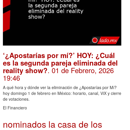
‘¿Apostarías por mí?’ HOY: ¿Cuál
es la segunda pareja eliminada del
. 01 de Febrero, 2026
reality show?
19:46
A qué hora y dónde ver la eliminación de ¿Apostarías por Mí?
hoy domingo 1 de febrero en México: horario, canal, ViX y cierre
de votaciones.
El Financiero
nominados la casa de los