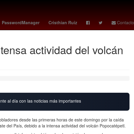
na
Senador
hoy no circula cdmx hoy
PasswordManager
Cristhian Ruiz
Contacto
tensa actividad del volcán
nte al día con las noticias más importantes
 pobladores desde las primeras horas de este domingo por la caída
te del País, debido a la intensa actividad del volcán Popocatépetl.