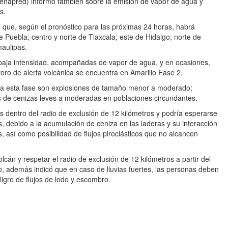
enapred) informó también sobre la emisión de vapor de agua y
s.
que, según el pronóstico para las próximas 24 horas, habrá
e Puebla; centro y norte de Tlaxcala; este de Hidalgo; norte de
maulipas.
baja intensidad, acompañadas de vapor de agua, y en ocasiones,
foro de alerta volcánica se encuentra en Amarillo Fase 2.
ara esta fase son explosiones de tamaño menor a moderado;
ias de cenizas leves a moderadas en poblaciones circundantes.
 dentro del radio de exclusión de 12 kilómetros y podría esperarse
, debido a la acumulación de ceniza en las laderas y su interacción
 así como posibilidad de flujos piroclásticos que no alcancen
volcán y respetar el radio de exclusión de 12 kilómetros a partir del
o, además indicó que en caso de lluvias fuertes, las personas deben
ligro de flujos de lodo y escombro.