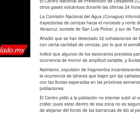
El Centro Nacional de Prevención de Desastres (C
otros gases volcánicos durante las últimas 24 hora
La Comisión Nacional del Agua (Conagua) informó 
trayectorias de cenizas hacia el noroeste y norte d
Veracruz; sureste de San Luis Potosí, y sur de Ta
Añadió que se han detectado 32 exhalaciones de 
con cierta cantidad de cenizas, por lo que el semá
Indicó que algunos de los escenarios previstos p
ocurrencia de tremor de amplitud variable, y lluv
Asimismo, expulsión de fragmentos incandescentes
la ocurrencia de lahares que bajen por las cañadas
con las lluvias esperadas en las próximas semanas,
poblaciones.
El Centro pidió a la población no intentar subir al 
cráter, pues estar dentro de esa zona no es segur
de alejarse del fondo de las barrancas de ido al pe