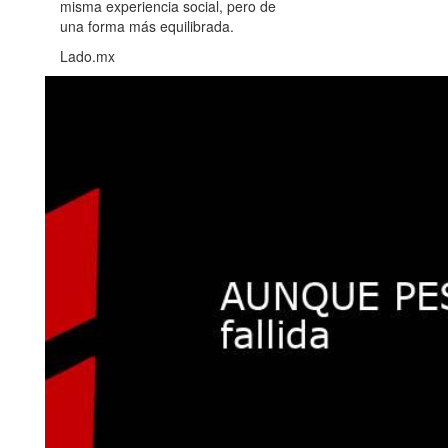
misma experiencia social, pero de
una forma más equilibrada.
Lado.mx