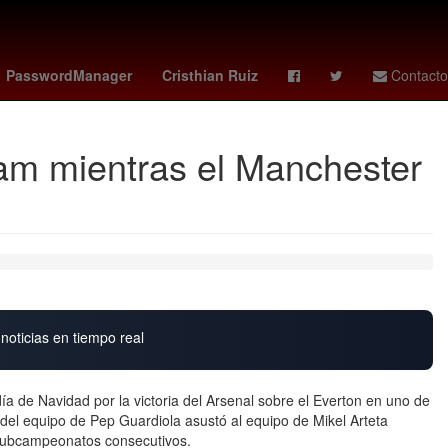
na
Senador
hoy no circula cdmx hoy
PasswordManager
Cristhian Ruiz
Contacto
Ham mientras el Manchester
noticias en tiempo real
día de Navidad por la victoria del Arsenal sobre el Everton en uno de
d del equipo de Pep Guardiola asustó al equipo de Mikel Arteta
 subcampeonatos consecutivos.