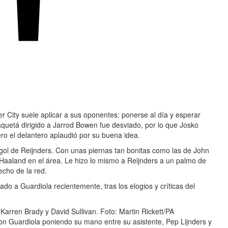
r City suele aplicar a sus oponentes: ponerse al día y esperar
aquetá dirigido a Jarrod Bowen fue desviado, por lo que Josko
o el delantero aplaudió por su buena idea.
 gol de Reijnders. Con unas piernas tan bonitas como las de John
Haaland en el área. Le hizo lo mismo a Reijnders a un palmo de
techo de la red.
ado a Guardiola recientemente, tras los elogios y críticas del
Karren Brady y David Sullivan.
Foto: Martin Rickett/PA
con Guardiola poniendo su mano entre su asistente, Pep Lijnders y