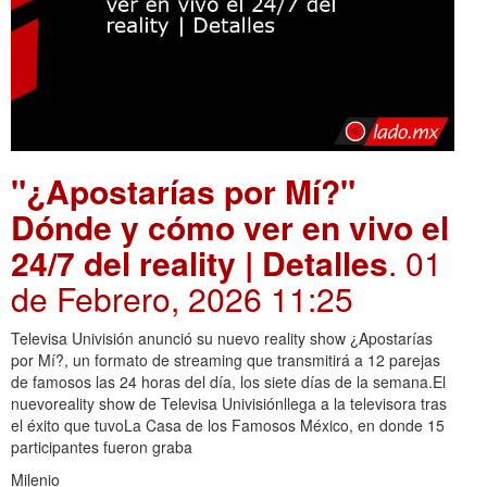
"¿Apostarías por Mí?"
Dónde y cómo ver en vivo el
24/7 del reality | Detalles
. 01
de Febrero, 2026 11:25
Televisa Univisión anunció su nuevo reality show ¿Apostarías
por Mí?, un formato de streaming que transmitirá a 12 parejas
de famosos las 24 horas del día, los siete días de la semana.El
nuevoreality show de Televisa Univisiónllega a la televisora tras
el éxito que tuvoLa Casa de los Famosos México, en donde 15
participantes fueron graba
Milenio