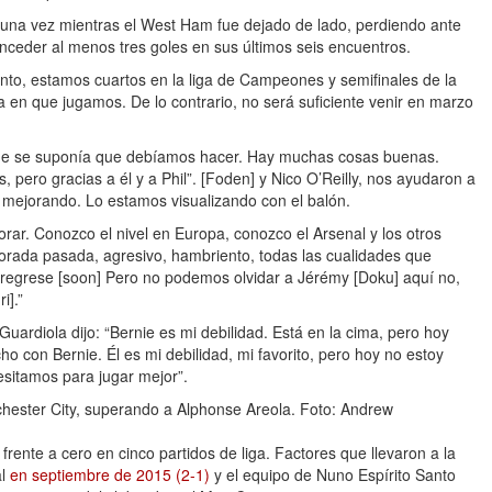
s una vez mientras el West Ham fue dejado de lado, perdiendo ante
nceder al menos tres goles en sus últimos seis encuentros.
ento, estamos cuartos en la liga de Campeones y semifinales de la
en que jugamos. De lo contrario, no será suficiente venir en marzo
que se suponía que debíamos hacer. Hay muchas cosas buenas.
 pero gracias a él y a Phil”. [Foden] y Nico O’Reilly, nos ayudaron a
 mejorando. Lo estamos visualizando con el balón.
orar. Conozco el nivel en Europa, conozco el Arsenal y los otros
mporada pasada, agresivo, hambriento, todas las cualidades que
 regrese [soon] Pero no podemos olvidar a Jérémy [Doku] aquí no,
i].”
uardiola dijo: “Bernie es mi debilidad. Está en la cima, pero hoy
ho con Bernie. Él es mi debilidad, mi favorito, pero hoy no estoy
esitamos para jugar mejor”.
hester City, superando a Alphonse Areola.
Foto: Andrew
frente a cero en cinco partidos de liga. Factores que llevaron a la
al
en septiembre de 2015 (2-1)
y el equipo de Nuno Espírito Santo