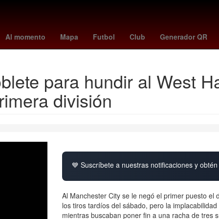
genoa
cyclospora
Inteligencia Artificial
Fernando Gago
Argenti
Al momento
Mapa
Futbol
Club
Generador QR
oblete para hundir al West 
primera división
💙 Suscríbete a nuestras notificaciones y obtén 
Al Manchester City se le negó el primer puesto el 
los tiros tardíos del sábado, pero la implacabilida
mientras buscaban poner fin a una racha de tres