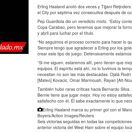
Erling Haaland anotó dos veces y Tijjani Reijnder
el City por séptima vez consecutiva después de co
Pep Guardiola dio un veredicto mixto. “Estoy cont
Copa Carabao, pero tenemos que mejorar la forma 
y abril para luchar por el título.
“No seguimos el proceso correcto para hacer lo 
Siempre tengo que agradecer a Erling por los goles,
crear este tipo de juego. Defensivamente estamos
“Si me siguen, estaremos allí, pero tienen que mej
equipos. El espíritu está ahí, no lo tuvimos la te
necesitan no son las más destacadas. Ojalá Rodri
[Mateo] Kovacic, Omar Marmoush, Rayan [Aït-Nour
También hubo raras críticas hacia Bernardo Silva. G
Bernie tiene que jugar mejor. Hoy no estoy satisfec
satisfecho con él. Él sabe exactamente lo que nec
Erling Haaland marca su primer gol con el Manc
Boyers/Action Images/Reuters
Seis victorias seguidas en todas las competiciones 
anterior victoria del West Ham sobre el equipo loc