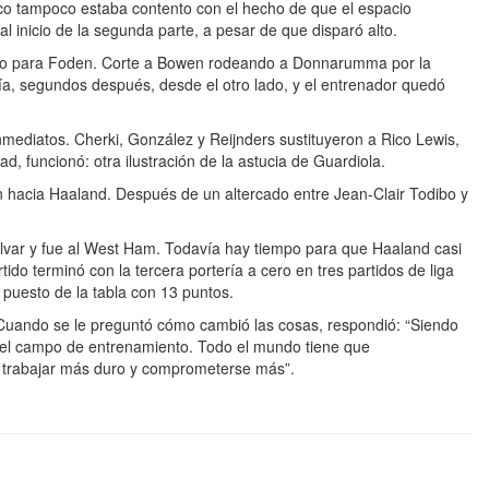
cnico tampoco estaba contento con el hecho de que el espacio
 inicio de la segunda parte, a pesar de que disparó alto.
 lío para Foden. Corte a Bowen rodeando a Donnarumma por la
vía, segundos después, desde el otro lado, y el entrenador quedó
inmediatos. Cherki, González y Reijnders sustituyeron a Rico Lewis,
 funcionó: otra ilustración de la astucia de Guardiola.
n hacia Haaland. Después de un altercado entre Jean-Clair Todibo y
var y fue al West Ham. Todavía hay tiempo para que Haaland casi
tido terminó con la tercera portería a cero en tres partidos de liga
 puesto de la tabla con 13 puntos.
Cuando se le preguntó cómo cambió las cosas, respondió: “Siendo
n el campo de entrenamiento. Todo el mundo tiene que
trabajar más duro y comprometerse más”.