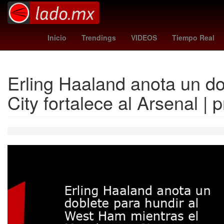
España
Brasil
Empresa
como vs 
Inicio
Trendings
VIDEOS
Tiempo Real
Erling Haaland anota un d
City fortalece al Arsenal | 