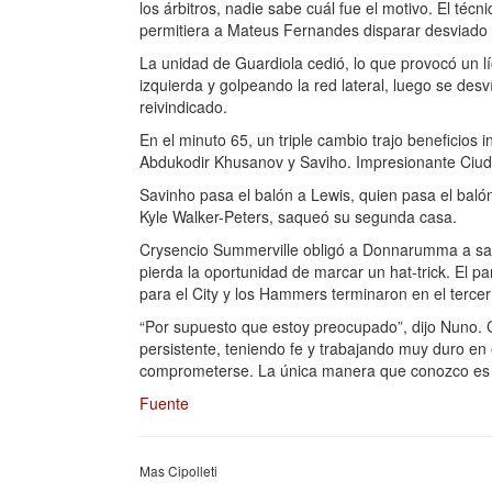
los árbitros, nadie sabe cuál fue el motivo. El té
permitiera a Mateus Fernandes disparar desviado al
La unidad de Guardiola cedió, lo que provocó un
izquierda y golpeando la red lateral, luego se des
reivindicado.
En el minuto 65, un triple cambio trajo beneficios 
Abdukodir Khusanov y Saviho. Impresionante Ciudad,
Savinho pasa el balón a Lewis, quien pasa el baló
Kyle Walker-Peters, saqueó su segunda casa.
Crysencio Summerville obligó a Donnarumma a sal
pierda la oportunidad de marcar un hat-trick. El par
para el City y los Hammers terminaron en el tercer
“Por supuesto que estoy preocupado”, dijo Nuno. 
persistente, teniendo fe y trabajando muy duro e
comprometerse. La única manera que conozco es 
Fuente
Mas Cipolleti