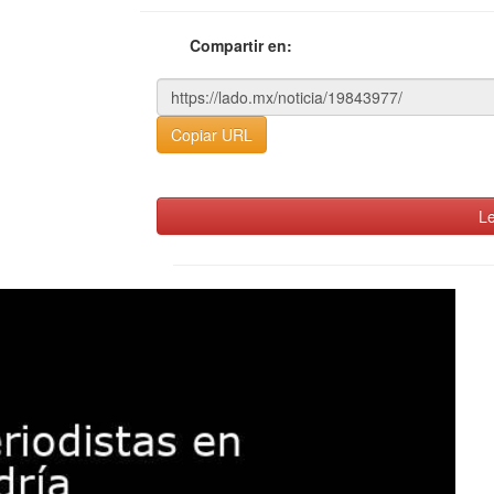
Compartir en:
Copiar URL
Le