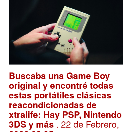
Buscaba una Game Boy
original y encontré todas
estas portátiles clásicas
reacondicionadas de
xtralife: Hay PSP, Nintendo
3DS y más
. 22 de Febrero,