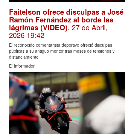
Faitelson ofrece disculpas a José
Ramón Fernández al borde las
. 27 de Abril,
lágrimas (VIDEO)
2026 19:42
El reconocido comentarista deportivo ofreció disculpas
públicas a su antiguo mentor tras meses de tensiones y
distanciamiento
El Informador