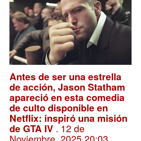
Antes de ser una estrella
de acción, Jason Statham
apareció en esta comedia
de culto disponible en
Netflix: inspiró una misión
de GTA IV
. 12 de
Noviembre, 2025 20:03