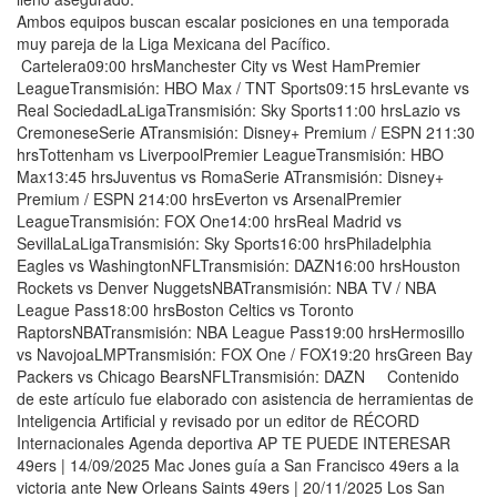
Ambos equipos buscan escalar posiciones en una temporada
muy pareja de la Liga Mexicana del Pacífico.
Cartelera09:00 hrsManchester City vs West HamPremier
LeagueTransmisión: HBO Max / TNT Sports09:15 hrsLevante vs
Real SociedadLaLigaTransmisión: Sky Sports11:00 hrsLazio vs
CremoneseSerie ATransmisión: Disney+ Premium / ESPN 211:30
hrsTottenham vs LiverpoolPremier LeagueTransmisión: HBO
Max13:45 hrsJuventus vs RomaSerie ATransmisión: Disney+
Premium / ESPN 214:00 hrsEverton vs ArsenalPremier
LeagueTransmisión: FOX One14:00 hrsReal Madrid vs
SevillaLaLigaTransmisión: Sky Sports16:00 hrsPhiladelphia
Eagles vs WashingtonNFLTransmisión: DAZN16:00 hrsHouston
Rockets vs Denver NuggetsNBATransmisión: NBA TV / NBA
League Pass18:00 hrsBoston Celtics vs Toronto
RaptorsNBATransmisión: NBA League Pass19:00 hrsHermosillo
vs NavojoaLMPTransmisión: FOX One / FOX19:20 hrsGreen Bay
Packers vs Chicago BearsNFLTransmisión: DAZN Contenido
de este artículo fue elaborado con asistencia de herramientas de
Inteligencia Artificial y revisado por un editor de RÉCORD
Internacionales Agenda deportiva AP TE PUEDE INTERESAR
49ers | 14/09/2025 Mac Jones guía a San Francisco 49ers a la
victoria ante New Orleans Saints 49ers | 20/11/2025 Los San