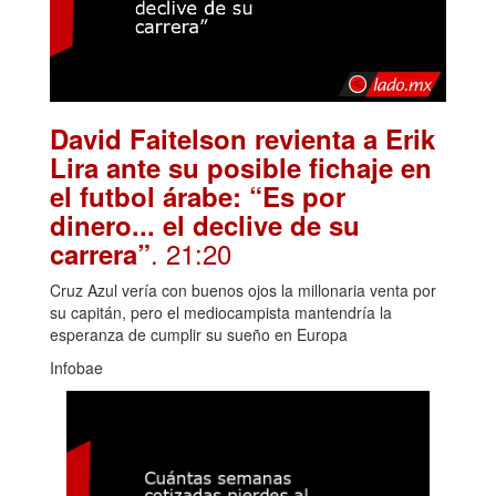
David Faitelson revienta a Erik
Lira ante su posible fichaje en
el futbol árabe: “Es por
dinero... el declive de su
. 21:20
carrera”
Cruz Azul vería con buenos ojos la millonaria venta por
su capitán, pero el mediocampista mantendría la
esperanza de cumplir su sueño en Europa
Infobae