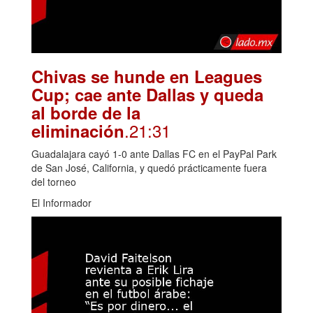
Chivas se hunde en Leagues
Cup; cae ante Dallas y queda
al borde de la
.21:31
eliminación
Guadalajara cayó 1-0 ante Dallas FC en el PayPal Park
de San José, California, y quedó prácticamente fuera
del torneo
El Informador