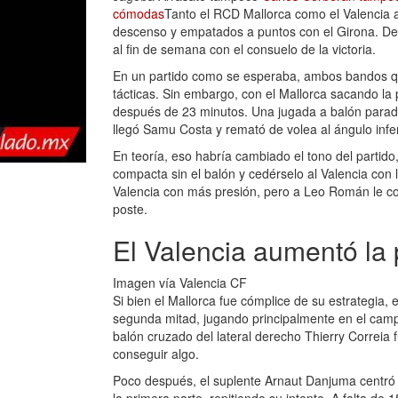
cómodas
Tanto el RCD Mallorca como el Valencia as
descenso y empatados a puntos con el Girona. Des
al fin de semana con el consuelo de la victoria.
En un partido como se esperaba, ambos bandos quis
tácticas. Sin embargo, con el Mallorca sacando la 
después de 23 minutos. Una jugada a balón parado
llegó Samu Costa y remató de volea al ángulo infer
En teoría, eso habría cambiado el tono del partido
compacta sin el balón y cedérselo al Valencia con 
Valencia con más presión, pero a Leo Román le cos
poste.
El Valencia aumentó la 
Imagen vía Valencia CF
Si bien el Mallorca fue cómplice de su estrategia
segunda mitad, jugando principalmente en el camp
balón cruzado del lateral derecho Thierry Correia 
conseguir algo.
Poco después, el suplente Arnaut Danjuma centró 