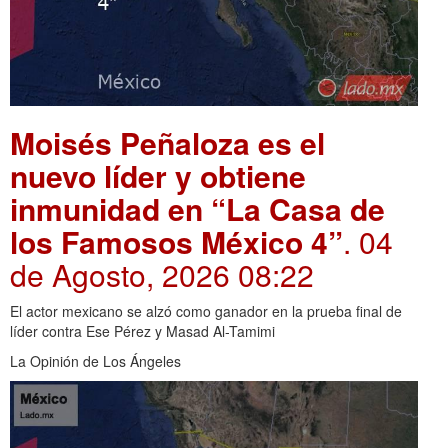
Moisés Peñaloza es el
nuevo líder y obtiene
inmunidad en “La Casa de
los Famosos México 4”
. 04
de Agosto, 2026 08:22
El actor mexicano se alzó como ganador en la prueba final de
líder contra Ese Pérez y Masad Al-Tamimi
La Opinión de Los Ángeles