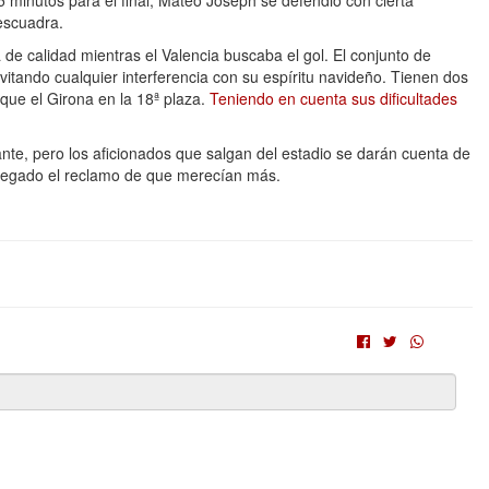
 15 minutos para el final, Mateo Joseph se defendió con cierta
 escuadra.
 de calidad mientras el Valencia buscaba el gol. El conjunto de
itando cualquier interferencia con su espíritu navideño. Tienen dos
que el Girona en la 18ª plaza.
Teniendo en cuenta sus dificultades
.
te, pero los aficionados que salgan del estadio se darán cuenta de
n negado el reclamo de que merecían más.