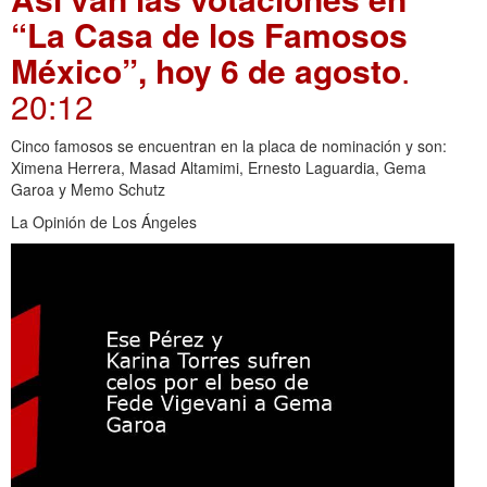
“La Casa de los Famosos
México”, hoy 6 de agosto
.
20:12
Cinco famosos se encuentran en la placa de nominación y son:
Ximena Herrera, Masad Altamimi, Ernesto Laguardia, Gema
Garoa y Memo Schutz
La Opinión de Los Ángeles