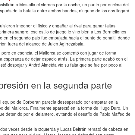
istirán a Mestalla el viernes por la noche, un punto por encima del
pués de la batalla entre ambos bandos, ninguno de los dos llegará
ieron imponer el físico y engañar al rival para ganar faltas
primera sangre, ese estilo de juego le vino bien a Los Bermellones
 en el segundo palo fue empujada hacia el punto de penalti, donde
ior, fuera del alcance de Julen Agirrezabala.
, pero en esencia, el Mallorca se contentó con jugar de forma
la esperanza de dejar espacio atrás. La primera parte acabó con el
tó despejar y André Almeida vio su falta que se fue por poco al
presión en la segunda parte
, el equipo de Corberan parecía desesperado por empatar en la
o del Mallorca. Finalmente apareció en la forma de Hugo Duro. Un
fue detenido por el delantero, evitando el desafío de Pablo Maffeo de
dos veces desde la izquierda y Lucas Beltrán remató de cabeza en