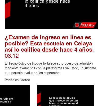
¿Examen de ingreso en línea es
posible? Esta escuela en Celaya
.
así lo califica desde hace 4 años
03:12
El Tecnológico de Roque fortalece su proceso de admisión
mediante exámenes con la plataforma Evaluatec, un sistema
que permite evaluar a los aspirantes
Periódico Correo