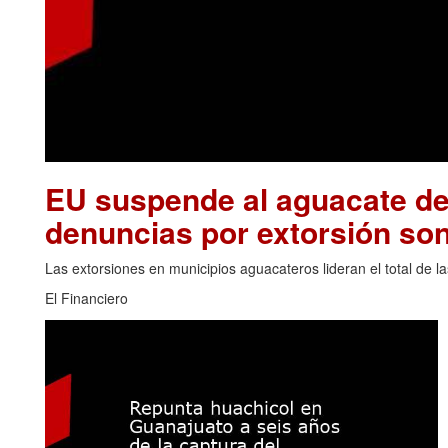
EU suspende al aguacate de
denuncias por extorsión son
Las extorsiones en municipios aguacateros lideran el total de 
El Financiero