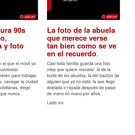
ura 90s
La foto de la abuela
o,
que merece verse
 y foto
tan bien como se ve
.
en el recuerdo
el que el móvil ya
Casi toda familia guarda una foto
 contestar
vieja que quiere rescatar: la de la
mbién para trabajar,
boda de los abuelos, la del bautizo de
s, navegar la ciudad
alguien que ya no está, la que llegó
otidianas, elegir
doblada o rayada después de pasar
 que nunca.
de mano en mano por años.
Lado.mx