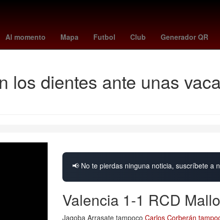
 Recodo
Fuegos artificiales
Argentina
jesús maría tarriba
frank
Al momento
Mapa
Futbol
Club
Generador QR
n los dientes ante unas vaca
📢 No te pierdas ninguna noticia, suscríbete a n
Valencia 1-1 RCD Mallo
Jagoba Arrasate tampoco
Carlos Corberán tampo