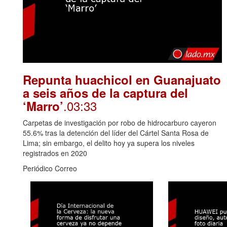
Repunta huachicol en Guanajuato
a seis años de la captura del
.03:33
‘Marro’
Carpetas de investigación por robo de hidrocarburo cayeron
55.6% tras la detención del líder del Cártel Santa Rosa de
Lima; sin embargo, el delito hoy ya supera los niveles
registrados en 2020
Periódico Correo