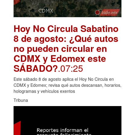
Hoy No Circula Sabatino
8 de agosto: ¿Qué autos
no pueden circular en
CDMX y Edomex este
SÁBADO?
.07:25
Este sábado 8 de agosto aplica el Hoy No Circula en
CDMX y Edomex; revisa qué autos descansan, horarios,
hologramas y vehículos exentos
Tribuna