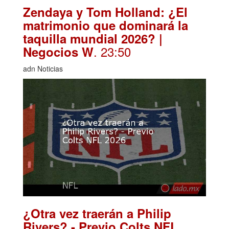
Zendaya y Tom Holland: ¿El
matrimonio que dominará la
taquilla mundial 2026? |
. 23:50
Negocios W
adn Noticias
¿Otra vez traerán a Philip
Rivers? - Previo Colts NFL