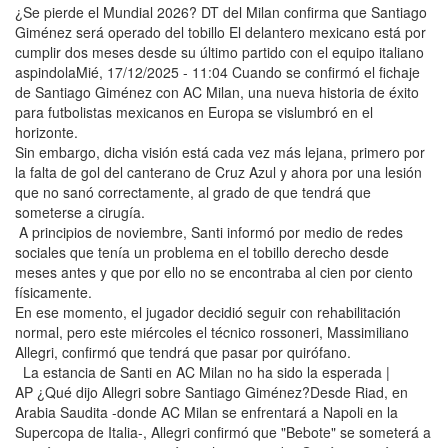
¿Se pierde el Mundial 2026? DT del Milan confirma que Santiago
Giménez será operado del tobillo El delantero mexicano está por
cumplir dos meses desde su último partido con el equipo italiano
aspindolaMié, 17/12/2025 - 11:04 Cuando se confirmó el fichaje
de Santiago Giménez con AC Milan, una nueva historia de éxito
para futbolistas mexicanos en Europa se vislumbró en el
horizonte.
Sin embargo, dicha visión está cada vez más lejana, primero por
la falta de gol del canterano de Cruz Azul y ahora por una lesión
que no sanó correctamente, al grado de que tendrá que
someterse a cirugía.
A principios de noviembre, Santi informó por medio de redes
sociales que tenía un problema en el tobillo derecho desde
meses antes y que por ello no se encontraba al cien por ciento
físicamente.
En ese momento, el jugador decidió seguir con rehabilitación
normal, pero este miércoles el técnico rossoneri, Massimiliano
Allegri, confirmó que tendrá que pasar por quirófano.
La estancia de Santi en AC Milan no ha sido la esperada |
AP ¿Qué dijo Allegri sobre Santiago Giménez?Desde Riad, en
Arabia Saudita -donde AC Milan se enfrentará a Napoli en la
Supercopa de Italia-, Allegri confirmó que "Bebote" se someterá a