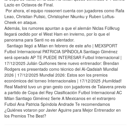
Lazio en Octavos de Final.
Por ahora, el equipo rossoneri cuenta con jugadores como Rafa
Leao, Christian Pulisic, Christopher Nkunku y Ruben Loftus-
Cheek en ataque.
Además, los rumores apuntan a que el alemán Niclas Füllkrug
llegará cedido por el West Ham en invierno, por lo que el
panorama para Santi no es alentador.
Santiago llegó a Milan en febrero de este año | MEXSPORT
Futbol Internacional PATRICIA SPÍNDOLA Santiago Giménez
será operado AP TE PUEDE INTERESAR Futbol Internacional |
17/12/2025 Julián Quiñones tiene nuevo entrenador: Brendan
Rodgers es presentado como técnico del Al-Qadsiah Mundial
2026 | 17/12/2025 Mundial 2026: Estos son los premios
económicos del torneo Internacionales | 17/12/2025 ¡Humildad!
Real Madrid tuvo un gran gesto con jugadores de Talavera previo
a partido de Copa del Rey Clasificación Futbol Internacional AC
Milan Santiago Giménez Serie A Mexicanos en el extranjero
Futbol Ana Patricia Spíndola Andrade Te recomendamos
¿Quiénes votaron por Javier Aguirre para Mejor Entrenador en
los Premios The Best?