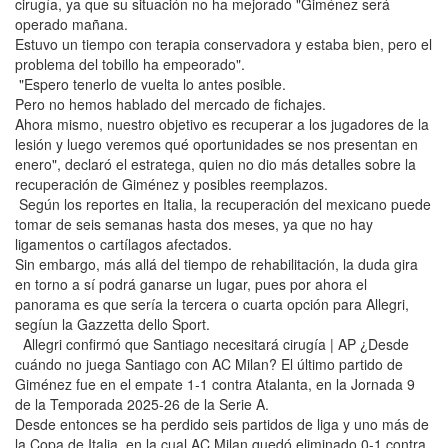
cirugía, ya que su situación no ha mejorado "Giménez será
operado mañana.
Estuvo un tiempo con terapia conservadora y estaba bien, pero el
problema del tobillo ha empeorado".
"Espero tenerlo de vuelta lo antes posible.
Pero no hemos hablado del mercado de fichajes.
Ahora mismo, nuestro objetivo es recuperar a los jugadores de la
lesión y luego veremos qué oportunidades se nos presentan en
enero", declaró el estratega, quien no dio más detalles sobre la
recuperación de Giménez y posibles reemplazos.
Según los reportes en Italia, la recuperación del mexicano puede
tomar de seis semanas hasta dos meses, ya que no hay
ligamentos o cartílagos afectados.
Sin embargo, más allá del tiempo de rehabilitación, la duda gira
en torno a sí podrá ganarse un lugar, pues por ahora el
panorama es que sería la tercera o cuarta opción para Allegri,
segíun la Gazzetta dello Sport.
Allegri confirmó que Santiago necesitará cirugía | AP ¿Desde
cuándo no juega Santiago con AC Milan? El último partido de
Giménez fue en el empate 1-1 contra Atalanta, en la Jornada 9
de la Temporada 2025-26 de la Serie A.
Desde entonces se ha perdido seis partidos de liga y uno más de
la Copa de Italia, en la cual AC Milan quedó eliminado 0-1 contra