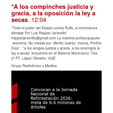
*A los compinches justicia y
gracia, a la oposición la ley a
. 12:04
secas
*Todo el poder del Estado contra Ruffo, a morenarcos
blindaje Por Luis Repper Jaramillo*
lrepperjaramillo@gmail.com La máxima político/popular
-anónima. No creada por Benito Juárez, menos, Porfirio
Díaz-: “a los amigos justicia y gracia, a los enemigos la
ley a secas” encuentra en el Sistema Morenarco: T4a,
2º PT, López Obrador, UIJE
Grupo Radiofónico y Medios