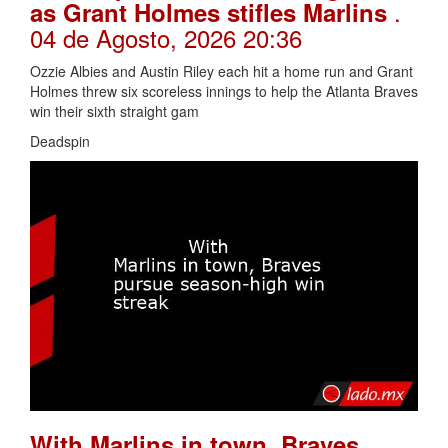
.
as Grant Holmes stifles Marlins
04 de Agosto, 2026 20:36
Ozzie Albies and Austin Riley each hit a home run and Grant
Holmes threw six scoreless innings to help the Atlanta Braves
win their sixth straight gam
Deadspin
With Marlins in town, Braves