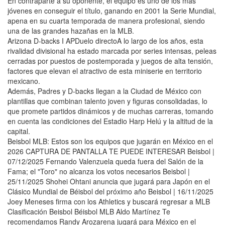
En contraparte a su oponente, el equipo es uno de los más
jóvenes en conseguir el título, ganando en 2001 la Serie Mundial,
apena en su cuarta temporada de manera profesional, siendo
una de las grandes hazañas en la MLB.
Arizona D-backs I APDuelo directoA lo largo de los años, esta
rivalidad divisional ha estado marcada por series intensas, peleas
cerradas por puestos de postemporada y juegos de alta tensión,
factores que elevan el atractivo de esta miniserie en territorio
mexicano.
Además, Padres y D-backs llegan a la Ciudad de México con
plantillas que combinan talento joven y figuras consolidadas, lo
que promete partidos dinámicos y de muchas carreras, tomando
en cuenta las condiciones del Estadio Harp Helú y la altitud de la
capital.
Beisbol MLB: Estos son los equipos que jugarán en México en el
2026 CAPTURA DE PANTALLA TE PUEDE INTERESAR Beisbol |
07/12/2025 Fernando Valenzuela queda fuera del Salón de la
Fama; el "Toro" no alcanza los votos necesarios Beisbol |
25/11/2025 Shohei Ohtani anuncia que jugará para Japón en el
Clásico Mundial de Béisbol del próximo año Beisbol | 16/11/2025
Joey Meneses firma con los Athletics y buscará regresar a MLB
Clasificación Beisbol Béisbol MLB Aldo Martínez Te
recomendamos Randy Arozarena jugará para México en el