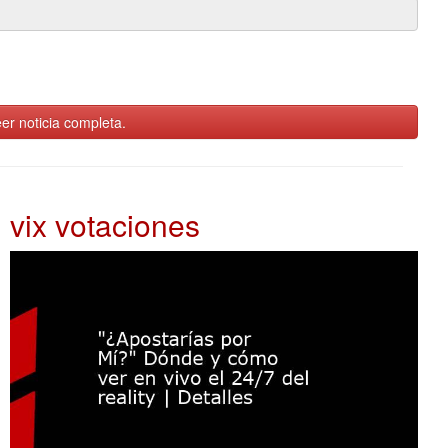
er noticia completa.
vix votaciones