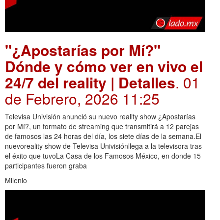
"¿Apostarías por Mí?"
Dónde y cómo ver en vivo el
24/7 del reality | Detalles
. 01
de Febrero, 2026 11:25
Televisa Univisión anunció su nuevo reality show ¿Apostarías
por Mí?, un formato de streaming que transmitirá a 12 parejas
de famosos las 24 horas del día, los siete días de la semana.El
nuevoreality show de Televisa Univisiónllega a la televisora tras
el éxito que tuvoLa Casa de los Famosos México, en donde 15
participantes fueron graba
Milenio