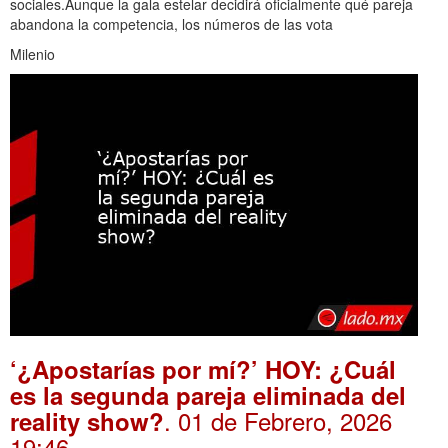
sociales.Aunque la gala estelar decidirá oficialmente qué pareja
abandona la competencia, los números de las vota
Milenio
‘¿Apostarías por mí?’ HOY: ¿Cuál
es la segunda pareja eliminada del
. 01 de Febrero, 2026
reality show?
19:46