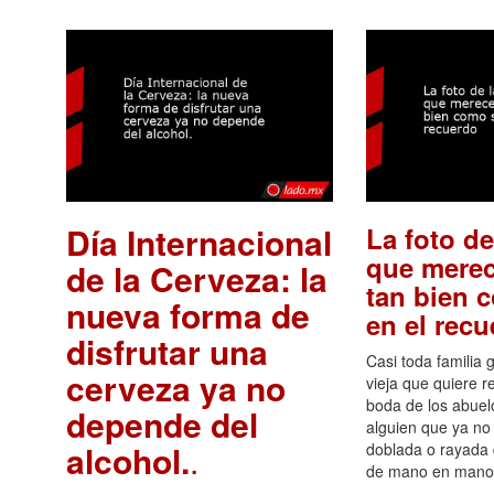
Día Internacional
La foto de
que merec
de la Cerveza: la
tan bien 
nueva forma de
en el rec
disfrutar una
Casi toda familia 
cerveza ya no
vieja que quiere re
boda de los abuelo
depende del
alguien que ya no 
alcohol.
.
doblada o rayada
de mano en mano 