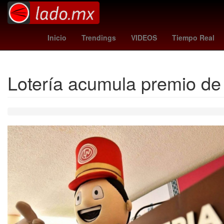
Gobierno
Argentina
M
Inicio
Trendings
VIDEOS
Tiempo Real
Lotería acumula premio de