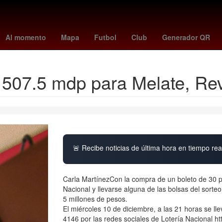
orena
2024
Derecho
Aguascalientes
Senador
Nueva York
Al momento
Mapa
Futbol
Club
Generador QR
 507.5 mdp para Melate, Re
🚨 Recibe noticias de última hora en tiempo real
Carla MartínezCon la compra de un boleto de 30 p
Nacional y llevarse alguna de las bolsas del sor
5 millones de pesos.
El miércoles 10 de diciembre, a las 21 horas se ll
4146 por las redes sociales de Lotería Nacional ht