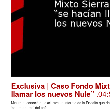
Exclusiva | Caso Fondo Mixt
llamar los nuevos Nule”
.04:
Minuto60 conoció en exclusiva un informe de la Fiscalía que da
‘contrataderos’ del país.