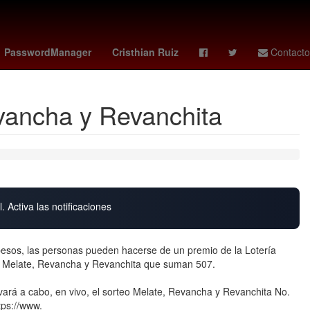
G7 paises
27 de marzo
PasswordManager
Cristhian Ruiz
Contacto
vancha y Revanchita
. Activa las notificaciones
esos, las personas pueden hacerse de un premio de la Lotería
teo Melate, Revancha y Revanchita que suman 507.
evará a cabo, en vivo, el sorteo Melate, Revancha y Revanchita No.
tps://www.