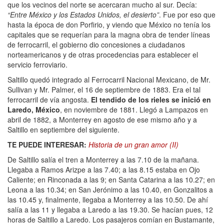
que los vecinos del norte se acercaran mucho al sur. Decía:
“Entre México y los Estados Unidos, el desierto”
. Fue por eso que
hasta la época de don Porfirio, y viendo que México no tenía los
capitales que se requerían para la magna obra de tender líneas
de ferrocarril, el gobierno dio concesiones a ciudadanos
norteamericanos y de otras procedencias para establecer el
servicio ferroviario.
Saltillo quedó integrado al Ferrocarril Nacional Mexicano, de Mr.
Sullivan y Mr. Palmer, el 16 de septiembre de 1883. Era el tal
ferrocarril de vía angosta.
El tendido de los rieles se inició en
Laredo, México
, en noviembre de 1881. Llegó a Lampazos en
abril de 1882, a Monterrey en agosto de ese mismo año y a
Saltillo en septiembre del siguiente.
TE PUEDE INTERESAR:
Historia de un gran amor (II)
De Saltillo salía el tren a Monterrey a las 7.10 de la mañana.
Llegaba a Ramos Arizpe a las 7.40; a las 8.15 estaba en Ojo
Caliente; en Rinconada a las 9; en Santa Catarina a las 10.27; en
Leona a las 10.34; en San Jerónimo a las 10.40, en Gonzalitos a
las 10.45 y, finalmente, llegaba a Monterrey a las 10.50. De ahí
salía a las 11 y llegaba a Laredo a las 19.30. Se hacían pues, 12
horas de Saltillo a Laredo. Los pasajeros comían en Bustamante,