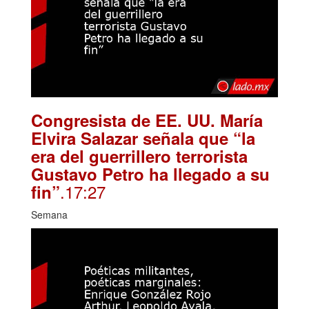
Congresista de EE. UU. María
Elvira Salazar señala que “la
era del guerrillero terrorista
Gustavo Petro ha llegado a su
.17:27
fin”
Semana