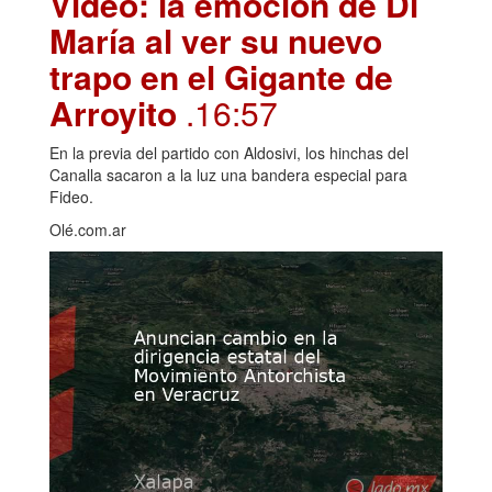
Video: la emoción de Di
María al ver su nuevo
trapo en el Gigante de
Arroyito
.16:57
En la previa del partido con Aldosivi, los hinchas del
Canalla sacaron a la luz una bandera especial para
Fideo.
Olé.com.ar