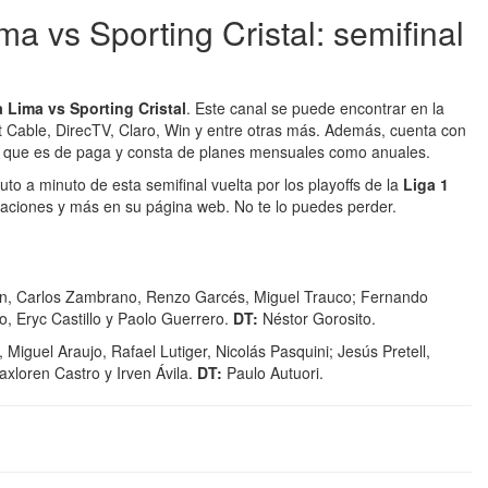
a vs Sporting Cristal: semifinal
a Lima vs Sporting Cristal
. Este canal se puede encontrar en la
st Cable, DirecTV, Claro, Win y entre otras más. Además, cuenta con
, que es de paga y consta de planes mensuales como anuales.
uto a minuto de esta semifinal vuelta por los playoffs de la
Liga 1
laraciones y más en su página web. No te lo puedes perder.
n, Carlos Zambrano, Renzo Garcés, Miguel Trauco; Fernando
, Eryc Castillo y Paolo Guerrero.
DT:
Néstor Gorosito.
iguel Araujo, Rafael Lutiger, Nicolás Pasquini; Jesús Pretell,
xloren Castro y Irven Ávila.
DT:
Paulo Autuori.