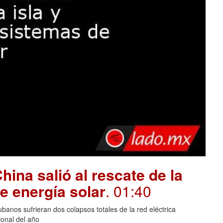
hina salió al rescate de la
e energía solar
. 01:40
banos sufrieran dos colapsos totales de la red eléctrica
onal del año