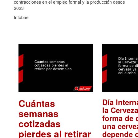
contracciones en el empleo formal y la producción desde
2023
Infobae
Cuántas
Día Intern
la Cerveza
semanas
forma de d
cotizadas
una cerve
pierdes al retirar
depende d