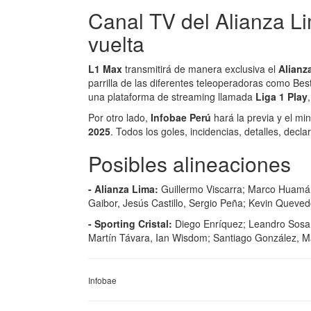
Canal TV del Alianza Lim
vuelta
L1 Max
transmitirá de manera exclusiva el
Alianz
parrilla de las diferentes teleoperadoras como Be
una plataforma de streaming llamada
Liga 1 Play
Por otro lado,
Infobae Perú
hará la previa y el min
2025
. Todos los goles, incidencias, detalles, dec
Posibles alineaciones
- Alianza Lima:
Guillermo Viscarra; Marco Huamá
Gaibor, Jesús Castillo, Sergio Peña; Kevin Quevedo
- Sporting Cristal:
Diego Enríquez; Leandro Sosa, M
Martín Távara, Ian Wisdom; Santiago González, Ma
Infobae