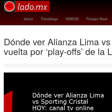
Nueva York
padres vs diamondbacks
Shawn Levy
Ros
Inicio
Trendings
VIDEOS
Tiempo Real
Dónde ver Alianza Lima vs S
vuelta por ‘play-offs’ de la