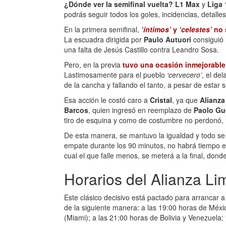
¿Dónde ver la semifinal vuelta? L1 Max
y
Liga 
podrás seguir todos los goles, incidencias, detall
En la primera semifinal,
‘íntimos’
y
‘celestes’
no 
La escuadra dirigida por
Paulo Autuori
consiguió
una falta de Jesús Castillo contra Leandro Sosa.
Pero, en la previa
tuvo una ocasión inmejorable 
Lastimosamente para el pueblo
‘cervecero’
, el de
de la cancha y fallando el tanto, a pesar de estar s
Esa acción le costó caro a
Cristal
, ya que
Alianza
Barcos
, quien ingresó en reemplazo de
Paolo Gu
tiro de esquina y como de costumbre no perdonó, 
De esta manera, se mantuvo la igualdad y todo se
empate durante los 90 minutos, no habrá tiempo ext
cual el que falle menos, se meterá a la final, don
Horarios del Alianza Lim
Este clásico decisivo está pactado para arrancar a
de la siguiente manera: a las 19:00 horas de Méx
(Miami); a las 21:00 horas de Bolivia y Venezuela; 