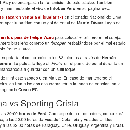
1 Play
se encargarán la transmisión de este clásico. También,
es y más mediante el vivo de
Infobae Perú
en su página web.
se sacaron ventaja al igualar 1-1
en el estadio Nacional de Lima.
 romper la paridad con un gol de penal de
Martín Távara
luego de
en los pies de Felipe Vizeu
para colocar el primero en el cotejo.
lantero brasileño cometió un
‘blooper’
resbalándose por el mal estado
olo frente al arco.
empataría el compromiso a los 82 minutos a través de
Hernán
errero
. La pelota le llegó al
‘Pirata’
en el punto de penal durante un
mandándola a guardar con un sutil toque.
 definirá este sábado 6 en Matute. En caso de mantenerse el
ra, de frente las dos escuadras irán a la tanda de penales, en la
de aguarda
Cusco FC
.
a vs Sporting Cristal
 las
20:00 horas de Perú
. Con respecto a otros países, comenzará
ico; a las 20:00 horas de Ecuador, Colombia y Estados Unidos
y a las 22:00 horas de Paraguay, Chile, Uruguay, Argentina y Brasil.