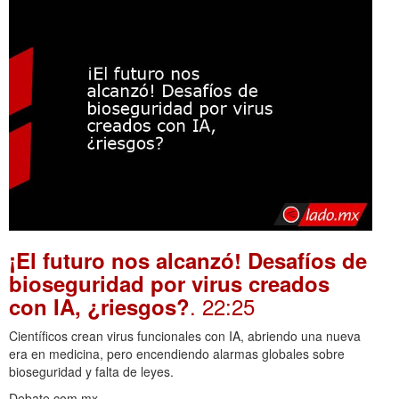
¡El futuro nos alcanzó! Desafíos de
bioseguridad por virus creados
. 22:25
con IA, ¿riesgos?
Científicos crean virus funcionales con IA, abriendo una nueva
era en medicina, pero encendiendo alarmas globales sobre
bioseguridad y falta de leyes.
Debate.com.mx