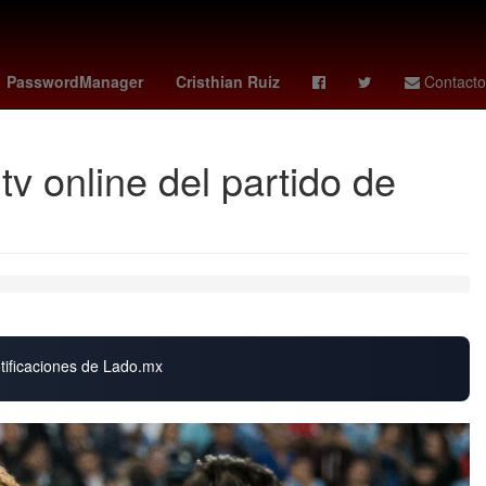
Cashless
noche de san juan 2026
preinscripciones uas
PasswordManager
Cristhian Ruiz
Contacto
v online del partido de
otificaciones de Lado.mx