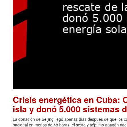
Crisis energética en Cuba: C
isla y donó 5.000 sistemas d
La donación de Beijing llegó apenas días después de que los cu
nacional en menos de 48 horas, el sexto y séptimo apagón naci