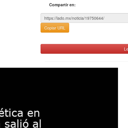
Compartir en:
Copiar URL
Le