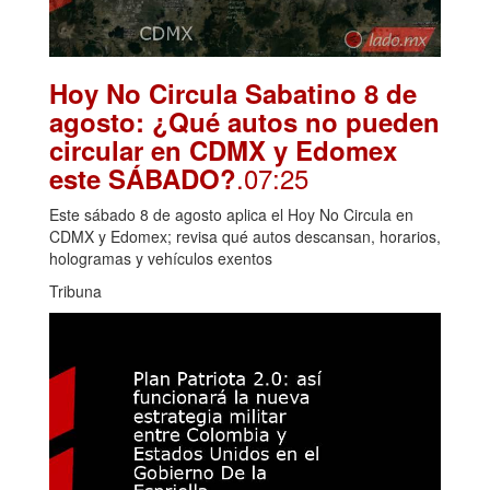
Hoy No Circula Sabatino 8 de
agosto: ¿Qué autos no pueden
circular en CDMX y Edomex
.07:25
este SÁBADO?
Este sábado 8 de agosto aplica el Hoy No Circula en
CDMX y Edomex; revisa qué autos descansan, horarios,
hologramas y vehículos exentos
Tribuna