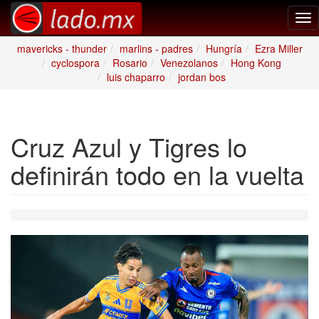
Tog
nav
mavericks - thunder
marlins - padres
Hungría
Ezra Miller
cyclospora
Rosario
Venezolanos
Hong Kong
luis chaparro
jordan bos
Cruz Azul y Tigres lo
definirán todo en la vuelta