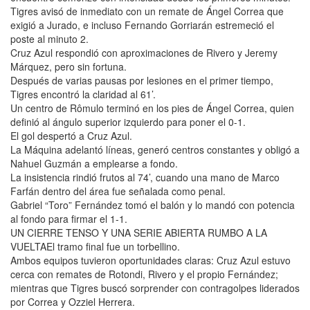
Tigres avisó de inmediato con un remate de Ángel Correa que
exigió a Jurado, e incluso Fernando Gorriarán estremeció el
poste al minuto 2.
Cruz Azul respondió con aproximaciones de Rivero y Jeremy
Márquez, pero sin fortuna.
Después de varias pausas por lesiones en el primer tiempo,
Tigres encontró la claridad al 61’.
Un centro de Rômulo terminó en los pies de Ángel Correa, quien
definió al ángulo superior izquierdo para poner el 0-1.
El gol despertó a Cruz Azul.
La Máquina adelantó líneas, generó centros constantes y obligó a
Nahuel Guzmán a emplearse a fondo.
La insistencia rindió frutos al 74’, cuando una mano de Marco
Farfán dentro del área fue señalada como penal.
Gabriel “Toro” Fernández tomó el balón y lo mandó con potencia
al fondo para firmar el 1-1.
UN CIERRE TENSO Y UNA SERIE ABIERTA RUMBO A LA
VUELTAEl tramo final fue un torbellino.
Ambos equipos tuvieron oportunidades claras: Cruz Azul estuvo
cerca con remates de Rotondi, Rivero y el propio Fernández;
mientras que Tigres buscó sorprender con contragolpes liderados
por Correa y Ozziel Herrera.