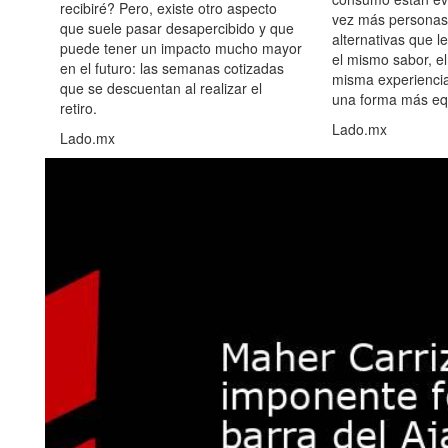
recibiré? Pero, existe otro aspecto
vez más personas
que suele pasar desapercibido y que
alternativas que l
puede tener un impacto mucho mayor
el mismo sabor, el
en el futuro: las semanas cotizadas
misma experiencia
que se descuentan al realizar el
una forma más equ
retiro.
Lado.mx
Lado.mx