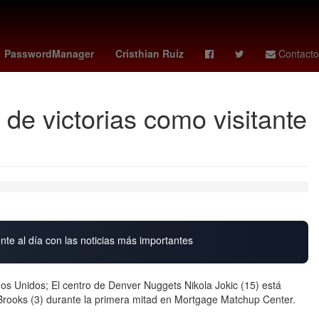
 monzon
club atlético morelia
España
HBO
PasswordManager
Cristhian Ruiz
Contacto
 de victorias como visitante
nte al día con las noticias más importantes
os Unidos; El centro de Denver Nuggets Nikola Jokic (15) está
 Brooks (3) durante la primera mitad en Mortgage Matchup Center.