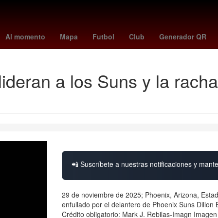
rsenal vs
Rosario
alerta por precipitaciones
peppa pig
florian
Al momento
Mapa
Futbol
Club
Generador QR
lideran a los Suns y la racha
📲 Suscríbete a nuestras notificaciones y mante
29 de noviembre de 2025; Phoenix, Arizona, Estad
enfullado por el delantero de Phoenix Suns Dillon
Crédito obligatorio: Mark J. Rebilas-Imagn Imagen