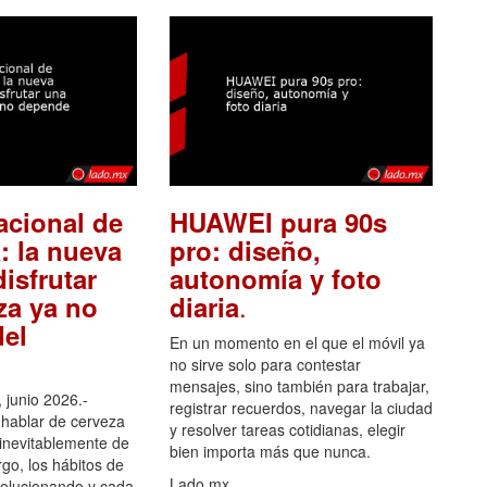
acional de
HUAWEI pura 90s
: la nueva
pro: diseño,
isfrutar
autonomía y foto
.
za ya no
diaria
el
En un momento en el que el móvil ya
no sirve solo para contestar
mensajes, sino también para trabajar,
 junio 2026.-
registrar recuerdos, navegar la ciudad
hablar de cerveza
y resolver tareas cotidianas, elegir
 inevitablemente de
bien importa más que nunca.
go, los hábitos de
Lado.mx
olucionando y cada