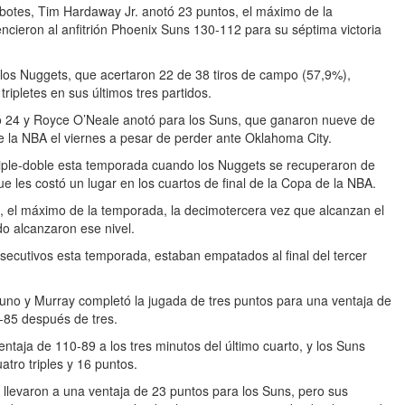
rebotes, Tim Hardaway Jr. anotó 23 puntos, el máximo de la
encieron al anfitrión Phoenix Suns 130-112 para su séptima victoria
 los Nuggets, que acertaron 22 de 38 tiros de campo (57,9%),
pletes en sus últimos tres partidos.
tó 24 y Royce O’Neale anotó para los Suns, que ganaron nueve de
de la NBA el viernes a pesar de perder ante Oklahoma City.
riple-doble esta temporada cuando los Nuggets se recuperaron de
e les costó un lugar en los cuartos de final de la Copa de la NBA.
 el máximo de la temporada, la decimotercera vez que alcanzan el
 alcanzaron ese nivel.
ecutivos esta temporada, estaban empatados al final del tercer
uno y Murray completó la jugada de tres puntos para una ventaja de
6-85 después de tres.
entaja de 110-89 a los tres minutos del último cuarto, y los Suns
tro triples y 16 puntos.
llevaron a una ventaja de 23 puntos para los Suns, pero sus