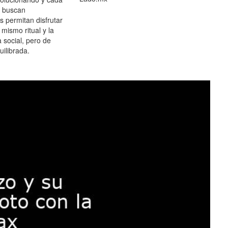
 buscan
es permitan disfrutar
 mismo ritual y la
 social, pero de
ilibrada.