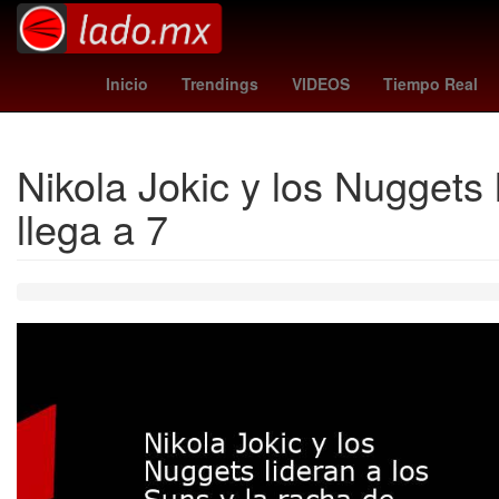
andré jardine
tabla general liga mx 2026
a
Inicio
Trendings
VIDEOS
Tiempo Real
Nikola Jokic y los Nuggets 
llega a 7