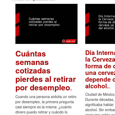
Cuántas
Día Intern
la Cerveza
semanas
forma de d
cotizadas
una cerve
pierdes al retirar
depende d
.
alcohol.
por desempleo
.
Ciudad de México,
Cuando una persona solicita un retiro
Durante décadas, 
por desempleo, la primera pregunta
significaba hablar
casi siempre es la misma: ¿cuánto
alcohol. Sin embar
dinero puedo retirar y cuándo lo
consumo están ev