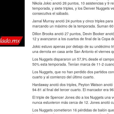
Nikola Jokic anotó 26 puntos, 10 asistencias y 9 
temporada, y siete triples, y los Denver Nuggets v
consecutiva el sábado.
Jamal Murray anotó 24 puntos y cinco triples para
marcando un máximo de la temporada. Suman 60 tri
Dillon Brooks anotó 27 puntos, Devin Booker ano
12 y avanzaron a los cuartos de final de la Copa 
Jokic estuvo apenas por debajo de su undécimo t
una derrota en casa ante San Antonio el viernes qu
Los Nuggets dispararon un 57,9% desde el campo,
50% esta temporada. Tenían marca de 11-2 cuando
Los Nuggets, que no han perdido dos partidos cons
cuarto y al comienzo del último cuarto.
Hardaway anotó dos triples, Peyton Watson anotó 
94-81 al final del tercer cuarto. El marcador era 9
El triple de Spencer Jones dio a los Nuggets una v
nunca estuvieron más cerca de 12. Jones anotó cua
Los Nuggets cometieron 16 pérdidas de balón que 